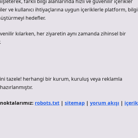
eterek, farklı bilgi alanlarında hızlı ve güvenilir içerikler
er ve kullanıcı ihtiyaçlarına uygun içeriklerle platform, bilgi
nüştürmeyi hedefler.
üvenilir kılarken, her ziyaretin aynı zamanda zihinsel bir
.
ihnini tazele! herhangi bir kurum, kuruluş veya reklamla
 hazırlanmıştır.
m noktalarımız:
robots.txt
|
sitemap
|
yorum akışı
|
içerik