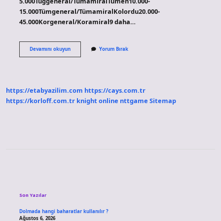
5.000Tuğgeneral/TümamiralTümen10.000-
15.000Tümgeneral/TümamiralKolordu20.000-
45.000Korgeneral/Koramiral9 daha…
1
Devamını okuyun
Yorum Bırak
Kol
Kaç
Asker
https://etabyazilim.com
https://cays.com.tr
https://korloff.com.tr
knight online
nttgame
Sitemap
Sidebar
Son Yazılar
Dolmada hangi baharatlar kullanılır ?
Ağustos 6, 2026