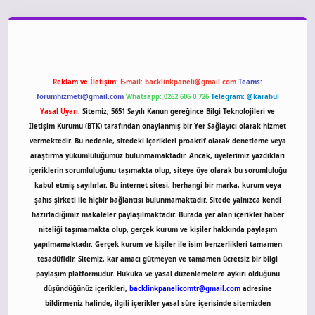
vdcasino giriş
Reklam ve İletişim:
E-mail:
backlinkpaneli@gmail.com
Teams:
forumhizmeti@gmail.com
Whatsapp: 0262 606 0 726
Telegram: @karabul
Yasal Uyarı:
Sitemiz, 5651 Sayılı Kanun gereğince Bilgi Teknolojileri ve
İletişim Kurumu (BTK) tarafından onaylanmış bir Yer Sağlayıcı olarak hizmet
vermektedir. Bu nedenle, sitedeki içerikleri proaktif olarak denetleme veya
araştırma yükümlülüğümüz bulunmamaktadır. Ancak, üyelerimiz yazdıkları
içeriklerin sorumluluğunu taşımakta olup, siteye üye olarak bu sorumluluğu
kabul etmiş sayılırlar. Bu internet sitesi, herhangi bir marka, kurum veya
şahıs şirketi ile hiçbir bağlantısı bulunmamaktadır. Sitede yalnızca kendi
hazırladığımız makaleler paylaşılmaktadır. Burada yer alan içerikler haber
niteliği taşımamakta olup, gerçek kurum ve kişiler hakkında paylaşım
yapılmamaktadır. Gerçek kurum ve kişiler ile isim benzerlikleri tamamen
tesadüfidir. Sitemiz, kar amacı gütmeyen ve tamamen ücretsiz bir bilgi
paylaşım platformudur. Hukuka ve yasal düzenlemelere aykırı olduğunu
düşündüğünüz içerikleri,
backlinkpanelicomtr@gmail.com
adresine
bildirmeniz halinde, ilgili içerikler yasal süre içerisinde sitemizden