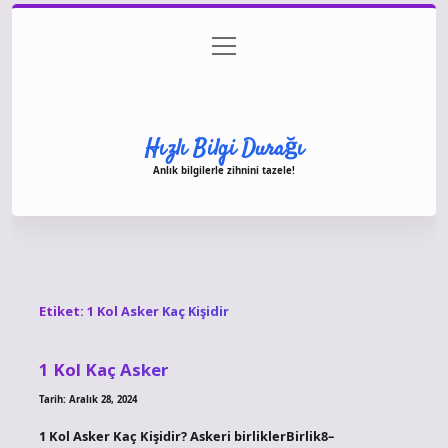
menüyü
Anasayfa
Gizlilik Politikası
Yasal Uyarı
aç
Hakkımızda
Hızlı Bilgi Durağı
Anlık bilgilerle zihnini tazele!
Etiket:
1 Kol Asker Kaç Kişidir
1 Kol Kaç Asker
Tarih: Aralık 28, 2024
1 Kol Asker Kaç Kişidir? Askeri birliklerBirlik8–