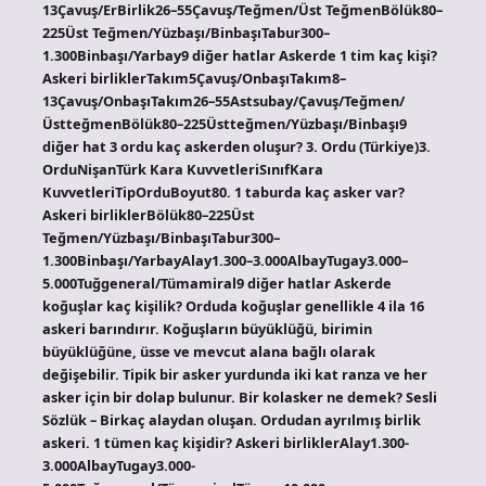
13Çavuş/ErBirlik26–55Çavuş/Teğmen/Üst TeğmenBölük80–
225Üst Teğmen/Yüzbaşı/BinbaşıTabur300–
1.300Binbaşı/Yarbay9 diğer hatlar Askerde 1 tim kaç kişi?
Askeri birliklerTakım5Çavuş/OnbaşıTakım8–
13Çavuş/OnbaşıTakım26–55Astsubay/Çavuş/Teğmen/
ÜstteğmenBölük80–225Üstteğmen/Yüzbaşı/Binbaşı9
diğer hat 3 ordu kaç askerden oluşur? 3. Ordu (Türkiye)3.
OrduNişanTürk Kara KuvvetleriSınıfKara
KuvvetleriTipOrduBoyut80. 1 taburda kaç asker var?
Askeri birliklerBölük80–225Üst
Teğmen/Yüzbaşı/BinbaşıTabur300–
1.300Binbaşı/YarbayAlay1.300–3.000AlbayTugay3.000–
5.000Tuğgeneral/Tümamiral9 diğer hatlar Askerde
koğuşlar kaç kişilik? Orduda koğuşlar genellikle 4 ila 16
askeri barındırır. Koğuşların büyüklüğü, birimin
büyüklüğüne, üsse ve mevcut alana bağlı olarak
değişebilir. Tipik bir asker yurdunda iki kat ranza ve her
asker için bir dolap bulunur. Bir kolasker ne demek? Sesli
Sözlük – Birkaç alaydan oluşan. Ordudan ayrılmış birlik
askeri. 1 tümen kaç kişidir? Askeri birliklerAlay1.300-
3.000AlbayTugay3.000-