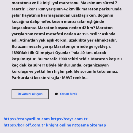
maratonu ve ilk inişli yol maratonu. Maksimum süresi 7
saattir. Eker I Run yarışının 42 km’lik maraton parkurunda
şehir hayatının karmaşasından uzaklaşırken, doğanın
kucağına dalıp nefes kesen manzaralar eşliğinde
koşacaksınız. Maraton koşusu neden 42 km? Maraton
yarışlarının resmi mesafesi neden 42.195 m’dir? aslında
adı. Atina’dan yaklaşık 40 km. uzaklıkta yer almaktadır.
Bu uzun mesafe yarışı Maraton şehrinde gerçekleşir.
1890’daki ilk Olimpiyat Oyunları’nda 40 km. olarak
koşulmuştur. Bu mesafe 1900 sekizincidir. Maraton koşusu
kaç dakika sürer? Böyle bir durumda, organizasyon
kuruluşu ve yetkilileri hiçbir şekilde sorumlu tutulamaz.
Parkurdaki keskin virajlar MAVİ renkle…
42
Devamını okuyun
Yorum Bırak
Km
Maraton
Kaç
Saat
https://etabyazilim.com
https://cays.com.tr
https://korloff.com.tr
knight online
nttgame
Sitemap