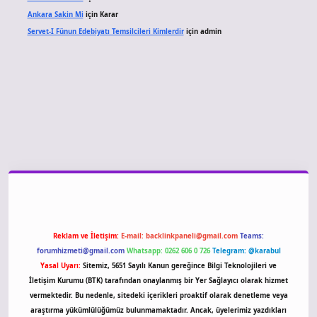
Ankara Sakin Mi
için
Karar
Servet-I Fünun Edebiyatı Temsilcileri Kimlerdir
için
admin
 giriş
Reklam ve İletişim:
E-mail:
backlinkpaneli@gmail.com
Teams:
forumhizmeti@gmail.com
Whatsapp: 0262 606 0 726
Telegram: @karabul
Yasal Uyarı:
Sitemiz, 5651 Sayılı Kanun gereğince Bilgi Teknolojileri ve
İletişim Kurumu (BTK) tarafından onaylanmış bir Yer Sağlayıcı olarak hizmet
vermektedir. Bu nedenle, sitedeki içerikleri proaktif olarak denetleme veya
araştırma yükümlülüğümüz bulunmamaktadır. Ancak, üyelerimiz yazdıkları