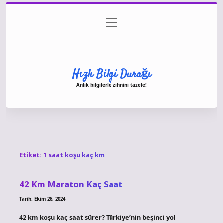
menüyü
Anasayfa
Gizlilik Politikası
Yasal Uyarı
aç
Hakkımızda
Hızlı Bilgi Durağı
Anlık bilgilerle zihnini tazele!
Etiket:
1 saat koşu kaç km
42 Km Maraton Kaç Saat
Tarih: Ekim 26, 2024
42 km koşu kaç saat sürer? Türkiye’nin beşinci yol