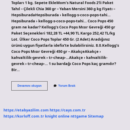
Topları 1 kg. Sepete EkleMom’s Natural Foods 2’li Paket
Tahıl – Çilekli Chia 360 gr – Yaban Mersini 360 ​​g kg Fiyatı –
HepsiburadaHepsiburada › kellogg-s-coco-pops-tahi…
Hepsiburada › kellogg-s-coco-pops-tahi… Coco Pops 450
gram ne kadar? Kellogg’s Coco Pops Mısır Gevreği 450 gr
Paket Seçenekleri 182,28 TL +44,90 TL Kargo 252,42 TL/kg
Lot. Ülker Coco Pops Toplar 450 Gr. (2 Adet) Aradığınız
ürünü uygun fiyatlarla idefix’te bulabilirsiniz. 8.0.Kellogg’s
Coco Pops Mısır Gevreği 450 gr – AkakçeAkakçe ›
kahvaltilik-gevrek › tr-cheap-…Akakçe › kahvaltilik-
gevrek › tr-cheap-… 1 su bardağı Coco Pops kaç gramdır?
Bir…
1
Devamını okuyun
Yorum Bırak
Kg
Coco
Pops
Kaç
Tl
https://etabyazilim.com
https://cays.com.tr
https://korloff.com.tr
knight online
nttgame
Sitemap