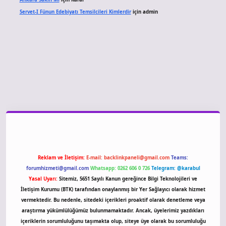
Servet-I Fünun Edebiyatı Temsilcileri Kimlerdir
için
admin
giriş
Reklam ve İletişim:
E-mail:
backlinkpaneli@gmail.com
Teams:
forumhizmeti@gmail.com
Whatsapp: 0262 606 0 726
Telegram: @karabul
Yasal Uyarı:
Sitemiz, 5651 Sayılı Kanun gereğince Bilgi Teknolojileri ve
İletişim Kurumu (BTK) tarafından onaylanmış bir Yer Sağlayıcı olarak hizmet
vermektedir. Bu nedenle, sitedeki içerikleri proaktif olarak denetleme veya
araştırma yükümlülüğümüz bulunmamaktadır. Ancak, üyelerimiz yazdıkları
içeriklerin sorumluluğunu taşımakta olup, siteye üye olarak bu sorumluluğu