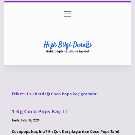
menüyü
Anasayfa
Gizlilik Politikası
Yasal Uyarı
aç
Hakkımızda
Hızlı Bilgi Durağı
Anlık bilgilerle zihnini tazele!
Etiket:
1 su bardağı Coco Pops kaç gramdır
1 Kg Coco Pops Kaç Tl
Tarih: Eylül 19, 2024
Cocopops kaç lira? En Çok Karşılaştırılan Coco Pops Tahıl