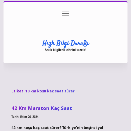
menüyü
Anasayfa
Gizlilik Politikası
Yasal Uyarı
aç
Hakkımızda
Hızlı Bilgi Durağı
Anlık bilgilerle zihnini tazele!
Etiket:
10 km koşu kaç saat sürer
42 Km Maraton Kaç Saat
Tarih: Ekim 26, 2024
42 km koşu kaç saat sürer? Türkiye’nin beşinci yol