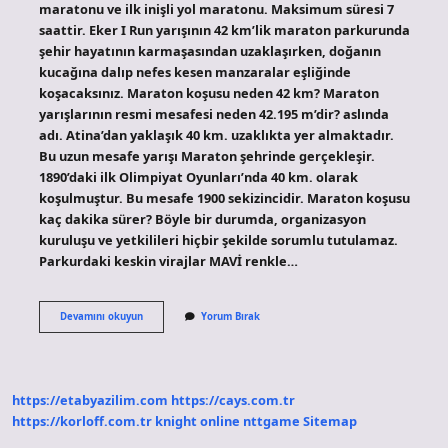
maratonu ve ilk inişli yol maratonu. Maksimum süresi 7
saattir. Eker I Run yarışının 42 km’lik maraton parkurunda
şehir hayatının karmaşasından uzaklaşırken, doğanın
kucağına dalıp nefes kesen manzaralar eşliğinde
koşacaksınız. Maraton koşusu neden 42 km? Maraton
yarışlarının resmi mesafesi neden 42.195 m’dir? aslında
adı. Atina’dan yaklaşık 40 km. uzaklıkta yer almaktadır.
Bu uzun mesafe yarışı Maraton şehrinde gerçekleşir.
1890’daki ilk Olimpiyat Oyunları’nda 40 km. olarak
koşulmuştur. Bu mesafe 1900 sekizincidir. Maraton koşusu
kaç dakika sürer? Böyle bir durumda, organizasyon
kuruluşu ve yetkilileri hiçbir şekilde sorumlu tutulamaz.
Parkurdaki keskin virajlar MAVİ renkle…
42
Devamını okuyun
Yorum Bırak
Km
Maraton
Kaç
Saat
https://etabyazilim.com
https://cays.com.tr
https://korloff.com.tr
knight online
nttgame
Sitemap