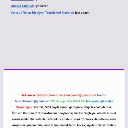
Ankara Sakin Mi
için
Karar
Servet-I Fünun Edebiyatı Temsilcileri Kimlerdir
için
admin
giriş
Reklam ve İletişim:
E-mail:
backlinkpaneli@gmail.com
Teams:
forumhizmeti@gmail.com
Whatsapp: 0262 606 0 726
Telegram: @karabul
Yasal Uyarı:
Sitemiz, 5651 Sayılı Kanun gereğince Bilgi Teknolojileri ve
İletişim Kurumu (BTK) tarafından onaylanmış bir Yer Sağlayıcı olarak hizmet
vermektedir. Bu nedenle, sitedeki içerikleri proaktif olarak denetleme veya
araştırma yükümlülüğümüz bulunmamaktadır. Ancak, üyelerimiz yazdıkları