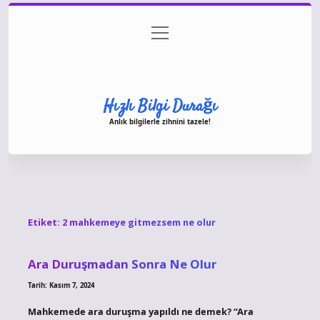
menüyü
Anasayfa
Gizlilik Politikası
Yasal Uyarı
aç
Hakkımızda
Hızlı Bilgi Durağı
Anlık bilgilerle zihnini tazele!
Etiket:
2 mahkemeye gitmezsem ne olur
Ara Duruşmadan Sonra Ne Olur
Tarih: Kasım 7, 2024
Mahkemede ara duruşma yapıldı ne demek? “Ara