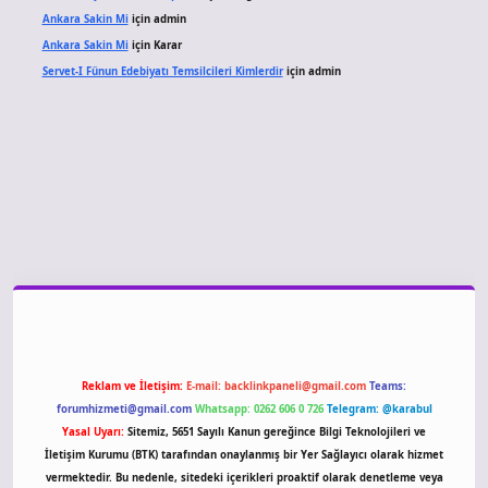
Ankara Sakin Mi
için
admin
Ankara Sakin Mi
için
Karar
Servet-I Fünun Edebiyatı Temsilcileri Kimlerdir
için
admin
 giriş
Reklam ve İletişim:
E-mail:
backlinkpaneli@gmail.com
Teams:
forumhizmeti@gmail.com
Whatsapp: 0262 606 0 726
Telegram: @karabul
Yasal Uyarı:
Sitemiz, 5651 Sayılı Kanun gereğince Bilgi Teknolojileri ve
İletişim Kurumu (BTK) tarafından onaylanmış bir Yer Sağlayıcı olarak hizmet
vermektedir. Bu nedenle, sitedeki içerikleri proaktif olarak denetleme veya