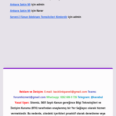
Ankara Sakin Mi
için
admin
Ankara Sakin Mi
için
Karar
Servet-I Fünun Edebiyatı Temsilcileri Kimlerdir
için
admin
giriş
Reklam ve İletişim:
E-mail:
backlinkpaneli@gmail.com
Teams:
forumhizmeti@gmail.com
Whatsapp: 0262 606 0 726
Telegram: @karabul
Yasal Uyarı:
Sitemiz, 5651 Sayılı Kanun gereğince Bilgi Teknolojileri ve
İletişim Kurumu (BTK) tarafından onaylanmış bir Yer Sağlayıcı olarak hizmet
vermektedir. Bu nedenle, sitedeki içerikleri proaktif olarak denetleme veya