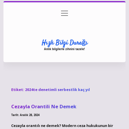
menüyü
Anasayfa
Gizlilik Politikası
Yasal Uyarı
aç
Hakkımızda
Hızlı Bilgi Durağı
Anlık bilgilerle zihnini tazele!
Etiket:
2024te denetimli serbestlik kaç yıl
Cezayla Orantili Ne Demek
Tarih: Aralık 28, 2024
Cezayla orantılı ne demek? Modern ceza hukukunun bir