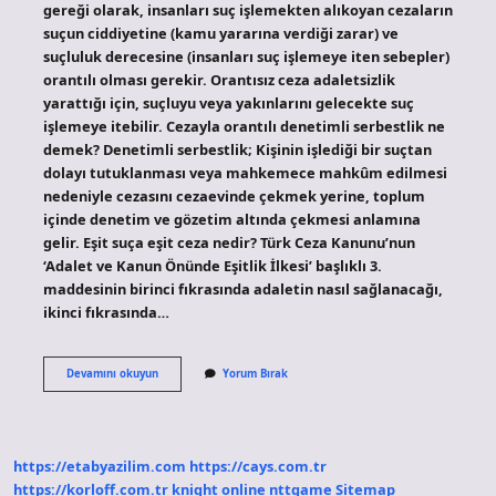
gereği olarak, insanları suç işlemekten alıkoyan cezaların
suçun ciddiyetine (kamu yararına verdiği zarar) ve
suçluluk derecesine (insanları suç işlemeye iten sebepler)
orantılı olması gerekir. Orantısız ceza adaletsizlik
yarattığı için, suçluyu veya yakınlarını gelecekte suç
işlemeye itebilir. Cezayla orantılı denetimli serbestlik ne
demek? Denetimli serbestlik; Kişinin işlediği bir suçtan
dolayı tutuklanması veya mahkemece mahkûm edilmesi
nedeniyle cezasını cezaevinde çekmek yerine, toplum
içinde denetim ve gözetim altında çekmesi anlamına
gelir. Eşit suça eşit ceza nedir? Türk Ceza Kanunu’nun
‘Adalet ve Kanun Önünde Eşitlik İlkesi’ başlıklı 3.
maddesinin birinci fıkrasında adaletin nasıl sağlanacağı,
ikinci fıkrasında…
Cezayla
Devamını okuyun
Yorum Bırak
Orantili
Ne
Demek
https://etabyazilim.com
https://cays.com.tr
https://korloff.com.tr
knight online
nttgame
Sitemap