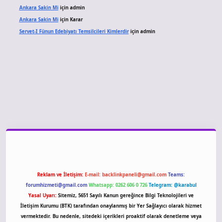
Ankara Sakin Mi
için
admin
Ankara Sakin Mi
için
Karar
Servet-I Fünun Edebiyatı Temsilcileri Kimlerdir
için
admin
giriş
Reklam ve İletişim:
E-mail:
backlinkpaneli@gmail.com
Teams:
forumhizmeti@gmail.com
Whatsapp: 0262 606 0 726
Telegram: @karabul
Yasal Uyarı:
Sitemiz, 5651 Sayılı Kanun gereğince Bilgi Teknolojileri ve
İletişim Kurumu (BTK) tarafından onaylanmış bir Yer Sağlayıcı olarak hizmet
vermektedir. Bu nedenle, sitedeki içerikleri proaktif olarak denetleme veya