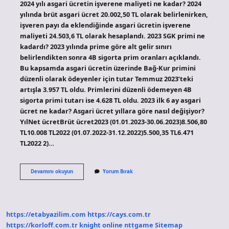
2024 yılı asgari ücretin işverene maliyeti ne kadar? 2024
yılında brüt asgari ücret 20.002,50 TL olarak belirlenirken,
işveren payı da eklendiğinde asgari ücretin işverene
maliyeti 24.503,6 TL olarak hesaplandı. 2023 SGK primi ne
kadardı? 2023 yılında prime göre alt gelir sınırı
belirlendikten sonra 4B sigorta prim oranları açıklandı.
Bu kapsamda asgari ücretin üzerinde Bağ-Kur primini
düzenli olarak ödeyenler için tutar Temmuz 2023’teki
artışla 3.957 TL oldu. Primlerini düzenli ödemeyen 4B
sigorta primi tutarı ise 4.628 TL oldu. 2023 ilk 6 ay asgari
ücret ne kadar? Asgari ücret yıllara göre nasıl değişiyor?
YılNet ücretBrüt ücret2023 (01.01.2023-30.06.2023)8.506,80
TL10.008 TL2022 (01.07.2022-31.12.2022)5.500,35 TL6.471
TL2022 2)…
2023
Devamını okuyun
Yorum Bırak
Asgari
Ücret
Maliyeti
Ne
Kadar
https://etabyazilim.com
https://cays.com.tr
https://korloff.com.tr
knight online
nttgame
Sitemap