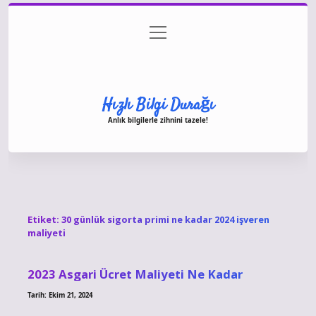
menüyü
Anasayfa
Gizlilik Politikası
Yasal Uyarı
aç
Hakkımızda
Hızlı Bilgi Durağı
Anlık bilgilerle zihnini tazele!
Etiket:
30 günlük sigorta primi ne kadar 2024 işveren
maliyeti
2023 Asgari Ücret Maliyeti Ne Kadar
Tarih: Ekim 21, 2024