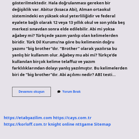
gösterilmektedir. Hala doğrulanması gereken bir
değişiklik var. Abitur (kısaca Abi), Alman ortaokul
sistemindeki en yüksek okul yeterliliğidir ve federal
eyalete bağlı olarak 12 veya 13 yıllık okul ve son yılda beş
merkezi sınavdan sonra elde edilebilir. Abi mi yoksa
ağabey mi? Türkçede yazım yanlışı olan kelimelerden
biridir. Türk Dil Kurumu’na göre bu kelimenin doğru
yazımı “big brother”dır. “Brother” olarak yazılırsa bu
yanlış bir kullanım olur. Ağabey mu abi mi? Türkçe’de
kullanılan birçok kelime telaffuz ve yazım
farklılıklarından dolayı yanlış yazılmıştır. Bu kelimelerden
biri de “big brother”dır. Abi açılımı nedir? ABI testi…
Ağbi
Devamını okuyun
Yorum Bırak
Ne
Demek
https://etabyazilim.com
https://cays.com.tr
https://korloff.com.tr
knight online
nttgame
Sitemap