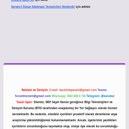
Servet-I Fünun Edebiyatı Temsilcileri Kimlerdir
için
admin
Reklam ve İletişim:
E-mail:
backlinkpaneli@gmail.com
Teams:
forumhizmeti@gmail.com
Whatsapp: 0262 606 0 726
Telegram: @karabul
Yasal Uyarı:
Sitemiz, 5651 Sayılı Kanun gereğince Bilgi Teknolojileri ve
İletişim Kurumu (BTK) tarafından onaylanmış bir Yer Sağlayıcı olarak hizmet
vermektedir. Bu nedenle, sitedeki içerikleri proaktif olarak denetleme veya
araştırma yükümlülüğümüz bulunmamaktadır. Ancak, üyelerimiz yazdıkları
içeriklerin sorumluluğunu taşımakta olup, siteye üye olarak bu sorumluluğu