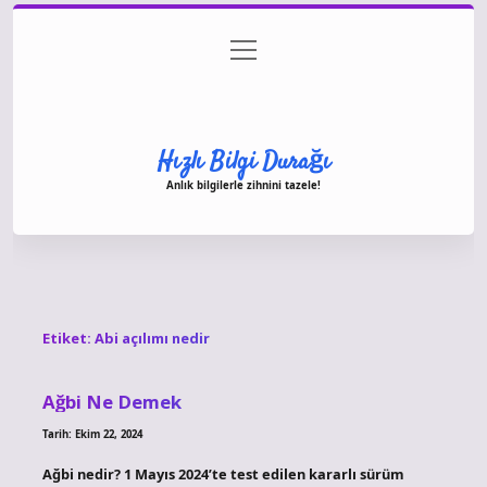
menüyü
Anasayfa
Gizlilik Politikası
Yasal Uyarı
aç
Hakkımızda
Hızlı Bilgi Durağı
Anlık bilgilerle zihnini tazele!
Etiket:
Abi açılımı nedir
Ağbi Ne Demek
Tarih: Ekim 22, 2024
Ağbi nedir? 1 Mayıs 2024’te test edilen kararlı sürüm