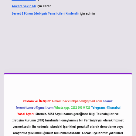
Ankara Sakin Mi
için
Karar
Servet-I Fünun Edebiyatı Temsilcileri Kimlerdir
için
admin
giriş
Reklam ve İletişim:
E-mail:
backlinkpaneli@gmail.com
Teams:
forumhizmeti@gmail.com
Whatsapp: 0262 606 0 726
Telegram: @karabul
Yasal Uyarı:
Sitemiz, 5651 Sayılı Kanun gereğince Bilgi Teknolojileri ve
İletişim Kurumu (BTK) tarafından onaylanmış bir Yer Sağlayıcı olarak hizmet
vermektedir. Bu nedenle, sitedeki içerikleri proaktif olarak denetleme veya
araştırma yükümlülüğümüz bulunmamaktadır. Ancak, üyelerimiz yazdıkları