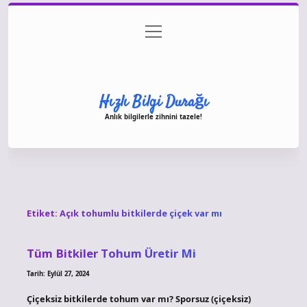
menüyü
Anasayfa
Gizlilik Politikası
Yasal Uyarı
aç
Hakkımızda
Hızlı Bilgi Durağı
Anlık bilgilerle zihnini tazele!
Etiket:
Açık tohumlu bitkilerde çiçek var mı
Tüm Bitkiler Tohum Üretir Mi
Tarih: Eylül 27, 2024
Çiçeksiz bitkilerde tohum var mı? Sporsuz (çiçeksiz)