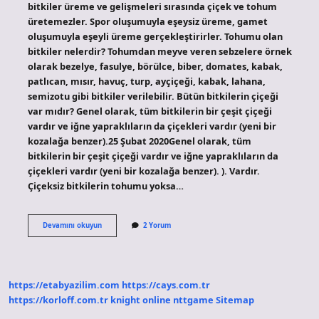
bitkiler üreme ve gelişmeleri sırasında çiçek ve tohum
üretemezler. Spor oluşumuyla eşeysiz üreme, gamet
oluşumuyla eşeyli üreme gerçekleştirirler. Tohumu olan
bitkiler nelerdir? Tohumdan meyve veren sebzelere örnek
olarak bezelye, fasulye, börülce, biber, domates, kabak,
patlıcan, mısır, havuç, turp, ayçiçeği, kabak, lahana,
semizotu gibi bitkiler verilebilir. Bütün bitkilerin çiçeği
var mıdır? Genel olarak, tüm bitkilerin bir çeşit çiçeği
vardır ve iğne yapraklıların da çiçekleri vardır (yeni bir
kozalağa benzer).25 Şubat 2020Genel olarak, tüm
bitkilerin bir çeşit çiçeği vardır ve iğne yapraklıların da
çiçekleri vardır (yeni bir kozalağa benzer). ). Vardır.
Çiçeksiz bitkilerin tohumu yoksa…
Tüm
Devamını okuyun
2 Yorum
Bitkiler
Tohum
Üretir
Mi
https://etabyazilim.com
https://cays.com.tr
https://korloff.com.tr
knight online
nttgame
Sitemap