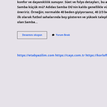
konfor ve dayanıklılık sunuyor. Süet ve folyo detayları, bu
Samba küçük mü? Adidas Samba OG’nin kalıbı genellikle vü
öneririz. Örneğin; normalde 40 beden giyiyorsanız, 40 2/3 
ilk olarak futbol sahalarında boy gösteren ve yüksek tale
olan Samba…
Samba
Devamını okuyun
Yorum Bırak
Kaç
Dolar
https://etabyazilim.com
https://cays.com.tr
https://korlof