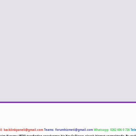
il:
backlinkpaneli@gmail.com
Teams:
forumhizmeti@gmail.com
Whatsapp: 0262 606 0 726
Tel