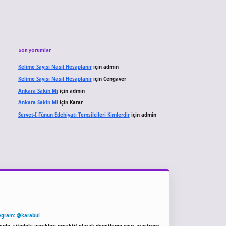
Son yorumlar
Kelime Sayısı Nasıl Hesaplanır
için
admin
Kelime Sayısı Nasıl Hesaplanır
için
Cengaver
Ankara Sakin Mi
için
admin
Ankara Sakin Mi
için
Karar
Servet-I Fünun Edebiyatı Temsilcileri Kimlerdir
için
admin
egram: @karabul