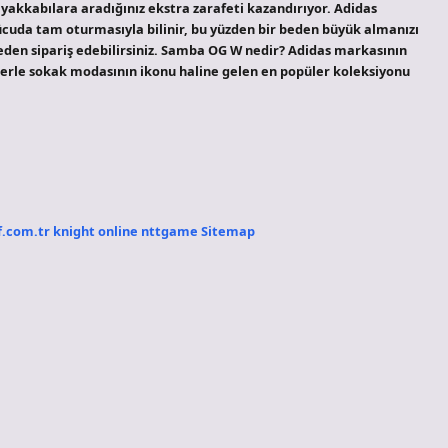
 ayakkabılara aradığınız ekstra zarafeti kazandırıyor. Adidas
cuda tam oturmasıyla bilinir, bu yüzden bir beden büyük almanızı
beden sipariş edebilirsiniz. Samba OG W nedir? Adidas markasının
plerle sokak modasının ikonu haline gelen en popüler koleksiyonu
f.com.tr
knight online
nttgame
Sitemap