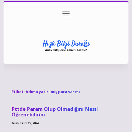
menüyü
Anasayfa
Gizlilik Politikası
Yasal Uyarı
aç
Hakkımızda
Hızlı Bilgi Durağı
Anlık bilgilerle zihnini tazele!
Etiket:
Adıma yatırılmış para var mı
Pttde Param Olup Olmadığını Nasıl
Öğrenebilirim
Tarih: Ekim 25, 2024