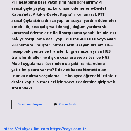
PTT hesabıma para yatmış mı nasıl öğrenirim? PTT
aracılığıyla yaptığınız kurumsal ödemeler e-Devlet
Kapısı’nda. Artık e-Devlet Kapısı’nı kullanarak PTT
aracılığıyla sizin adınıza yapılan sosyal yardım ödemeleri,
emeklilik, kısa çalışma ödeneği, doğum yardımı vb.
kurumsal ödemelerle ilgili sorgulama yapabilirsiniz. PTT
bakiye sorgulama nasıl yapılır? 0 850 460 60 60 veya 444 1
788 numaralı müşteri hizmetlerini arayabilirsiniz. HGS
hesap bakiyenize ve transfer bilgilerinize, ayrıca HGS
transfer ihlallerine ilişkin cezalara web sitesi ve HGS
Mobil uygulaması üzerinden ulaşabilirsiniz. Adıma
yatırılmış para var mı? E-devlet kapısı hizmeti olan
“Banka Bulma Sorgulama” ile kolayca öğrenebilirsiniz. E-
devlet kapısı hizmetleri için www..tr adresine girip web
sitesindeki…
Pttde
Devamını okuyun
Yorum Bırak
Param
Olup
Olmadığını
Nasıl
Öğrenebilirim
https://etabyazilim.com
https://cays.com.tr