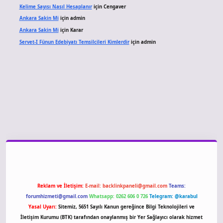
Kelime Sayısı Nasıl Hesaplanır
için
Cengaver
Ankara Sakin Mi
için
admin
Ankara Sakin Mi
için
Karar
Servet-I Fünun Edebiyatı Temsilcileri Kimlerdir
için
admin
 giriş
Reklam ve İletişim:
E-mail:
backlinkpaneli@gmail.com
Teams:
forumhizmeti@gmail.com
Whatsapp: 0262 606 0 726
Telegram: @karabul
Yasal Uyarı:
Sitemiz, 5651 Sayılı Kanun gereğince Bilgi Teknolojileri ve
İletişim Kurumu (BTK) tarafından onaylanmış bir Yer Sağlayıcı olarak hizmet