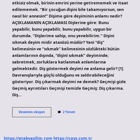
etkisiz olmak, birinin emrini yerine getirememek ve itaat
edilememek. “Bir çocuğun dişini bile takamıyorsun, sen
nasıl bir annesin!” Dişime göre deyiminin anlamı nedir?
AÇIKLAMANIN AÇIKLAMASI Dişlerine göre: Bunu
yapabilir, bunu yapabilir, bunu yapabilir, uygun bir
durumda. “Dişlerime sahip, onu yenebilirim.” Dişini
sıkmak deyim midir atasözü müdür? Yani “diş”
kelimesinin ve “sıkmak” kelimesinin sözlükteki bütün
anlamlarının dışında, “dişini sıkmak” deyiminde;
sabretmek, zorluklara katlanmak anlamlarına
gelmektedir. Diş göstermek deyimi ne anlama gelir? [1]
Davranışlarıyla güçlü olduğunu ve saldırabileceğini
gösteriyor. Diş çıkarmak deyimi ne demek? Geçmişi gizle
Geçmiş ayrıntıları Geçmişi temizle Geçmiş: Diş çıkarma.
Diş…
Dişe
Devamını okuyun
2 Yorum
Dokunmak
Deyiminin
Anlamı
Nedir
https://etabyazilim.com
https://cays.com.tr