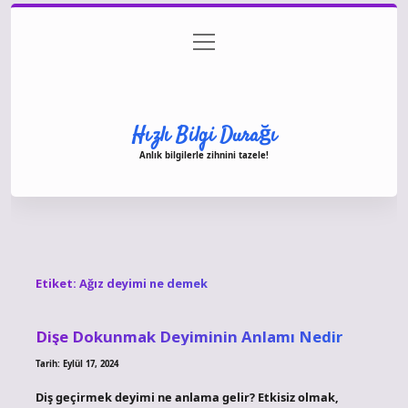
menüyü
Anasayfa
Gizlilik Politikası
Yasal Uyarı
aç
Hakkımızda
Hızlı Bilgi Durağı
Anlık bilgilerle zihnini tazele!
Etiket:
Ağız deyimi ne demek
Dişe Dokunmak Deyiminin Anlamı Nedir
Tarih: Eylül 17, 2024
Diş geçirmek deyimi ne anlama gelir? Etkisiz olmak,