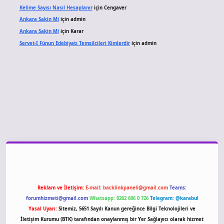
Kelime Sayısı Nasıl Hesaplanır
için
Cengaver
Ankara Sakin Mi
için
admin
Ankara Sakin Mi
için
Karar
Servet-I Fünun Edebiyatı Temsilcileri Kimlerdir
için
admin
iriş
Reklam ve İletişim:
E-mail:
backlinkpaneli@gmail.com
Teams:
forumhizmeti@gmail.com
Whatsapp: 0262 606 0 726
Telegram: @karabul
Yasal Uyarı:
Sitemiz, 5651 Sayılı Kanun gereğince Bilgi Teknolojileri ve
İletişim Kurumu (BTK) tarafından onaylanmış bir Yer Sağlayıcı olarak hizmet