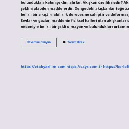
bulundukları kabın şeklini alırlar. Akışkan özellik nedir? Ak
şeklini alabilen maddelerdir. Dengedeki akışkanlar teğet
belirli bir sıkıştırılabilirlik derecesine sahiptir ve defor
Sıvılar ve gazlar, maddenin fiziksel halleri olan akışkanla
nedeniyle belirli bir şekli olmayan ve bulundukları ortamın
Bir
Devamını okuyun
Yorum Bırak
Akışkan
Neye
Denir
https://etabyazilim.com
https://cays.com.tr
https://korlof