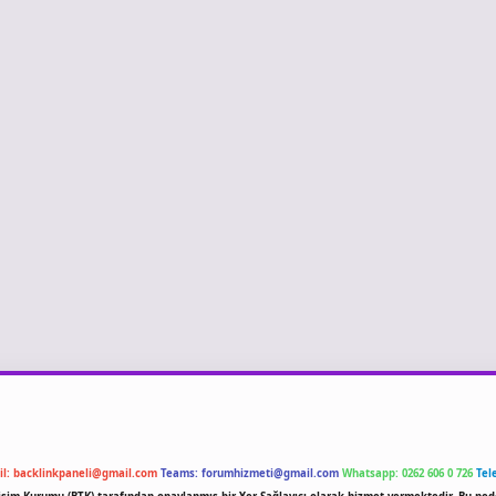
il:
backlinkpaneli@gmail.com
Teams:
forumhizmeti@gmail.com
Whatsapp: 0262 606 0 726
Tel