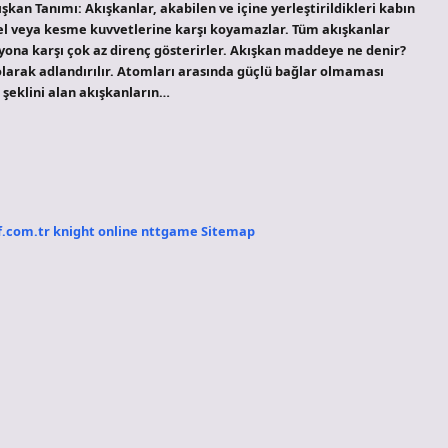
ışkan Tanımı: Akışkanlar, akabilen ve içine yerleştirildikleri kabın
sel veya kesme kuvvetlerine karşı koyamazlar. Tüm akışkanlar
masyona karşı çok az direnç gösterirler. Akışkan maddeye ne denir?
r olarak adlandırılır. Atomları arasında güçlü bağlar olmaması
 şeklini alan akışkanların…
f.com.tr
knight online
nttgame
Sitemap