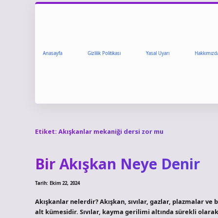
Anasayfa
Gizlilik Politikası
Yasal Uyarı
Hakkımızd
Etiket:
Akışkanlar mekaniği dersi zor mu
Bir Akışkan Neye Denir
Tarih: Ekim 22, 2024
Akışkanlar nelerdir? Akışkan, sıvılar, gazlar, plazmalar ve 
alt kümesidir. Sıvılar, kayma gerilimi altında sürekli olarak 