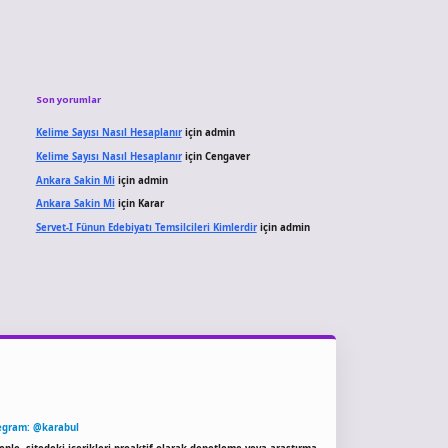
Son yorumlar
Kelime Sayısı Nasıl Hesaplanır
için
admin
Kelime Sayısı Nasıl Hesaplanır
için
Cengaver
Ankara Sakin Mi
için
admin
Ankara Sakin Mi
için
Karar
Servet-I Fünun Edebiyatı Temsilcileri Kimlerdir
için
admin
egram: @karabul