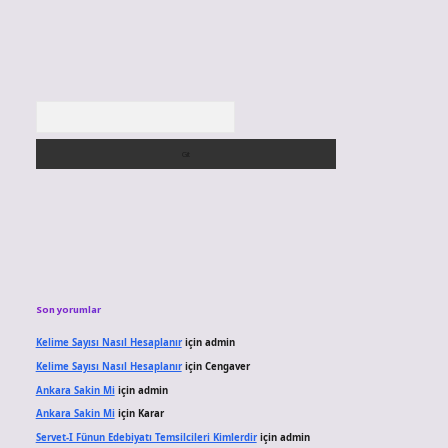
Arama
Son yorumlar
Kelime Sayısı Nasıl Hesaplanır
için
admin
Kelime Sayısı Nasıl Hesaplanır
için
Cengaver
Ankara Sakin Mi
için
admin
Ankara Sakin Mi
için
Karar
Servet-I Fünun Edebiyatı Temsilcileri Kimlerdir
için
admin