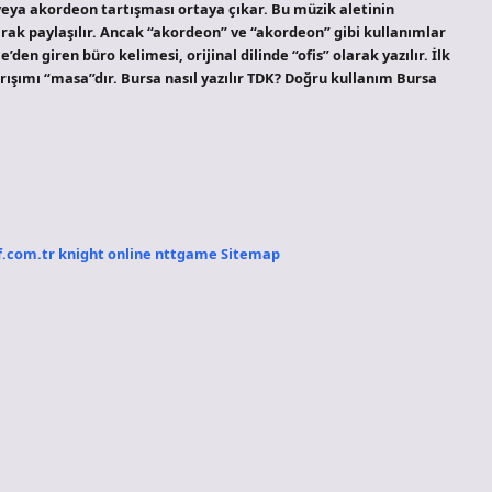
veya akordeon tartışması ortaya çıkar. Bu müzik aletinin
rak paylaşılır. Ancak “akordeon” ve “akordeon” gibi kullanımlar
’den giren büro kelimesi, orijinal dilinde “ofis” olarak yazılır. İlk
ışımı “masa”dır. Bursa nasıl yazılır TDK? Doğru kullanım Bursa
f.com.tr
knight online
nttgame
Sitemap