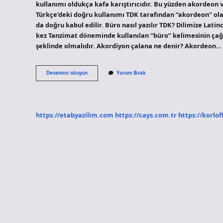
kullanımı oldukça kafa karıştırıcıdır. Bu yüzden akordeon 
Türkçe’deki doğru kullanımı TDK tarafından “akordeon” ola
da doğru kabul edilir. Büro nasıl yazılır TDK? Dilimize Latince
kez Tanzimat döneminde kullanılan “büro” kelimesinin çağr
şeklinde olmalıdır. Akordiyon çalana ne denir? Akordeon…
Akordiyon
Devamını okuyun
Yorum Bırak
Nasil
Yazılır
Tdk
https://etabyazilim.com
https://cays.com.tr
https://korlof