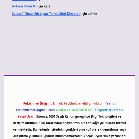
Ankara Sakin Mi
için
Karar
Servet-I Fünun Edebiyatı Temsilcileri Kimlerdir
için
admin
giriş
Reklam ve İletişim:
E-mail:
backlinkpaneli@gmail.com
Teams:
forumhizmeti@gmail.com
Whatsapp: 0262 606 0 726
Telegram: @karabul
Yasal Uyarı:
Sitemiz, 5651 Sayılı Kanun gereğince Bilgi Teknolojileri ve
İletişim Kurumu (BTK) tarafından onaylanmış bir Yer Sağlayıcı olarak hizmet
vermektedir. Bu nedenle, sitedeki içerikleri proaktif olarak denetleme veya
araştırma yükümlülüğümüz bulunmamaktadır. Ancak, üyelerimiz yazdıkları