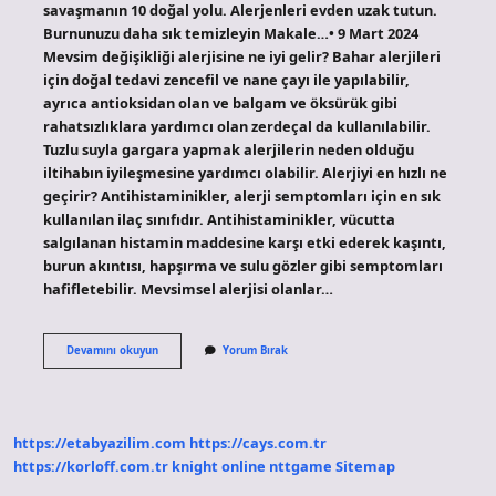
savaşmanın 10 doğal yolu. Alerjenleri evden uzak tutun.
Burnunuzu daha sık temizleyin Makale…• 9 Mart 2024
Mevsim değişikliği alerjisine ne iyi gelir? Bahar alerjileri
için doğal tedavi zencefil ve nane çayı ile yapılabilir,
ayrıca antioksidan olan ve balgam ve öksürük gibi
rahatsızlıklara yardımcı olan zerdeçal da kullanılabilir.
Tuzlu suyla gargara yapmak alerjilerin neden olduğu
iltihabın iyileşmesine yardımcı olabilir. Alerjiyi en hızlı ne
geçirir? Antihistaminikler, alerji semptomları için en sık
kullanılan ilaç sınıfıdır. Antihistaminikler, vücutta
salgılanan histamin maddesine karşı etki ederek kaşıntı,
burun akıntısı, hapşırma ve sulu gözler gibi semptomları
hafifletebilir. Mevsimsel alerjisi olanlar…
Mevsimsel
Devamını okuyun
Yorum Bırak
Alerjiyi
Ne
Geçirir
https://etabyazilim.com
https://cays.com.tr
https://korloff.com.tr
knight online
nttgame
Sitemap