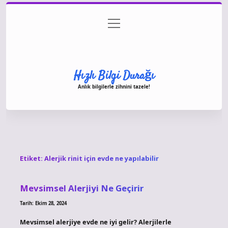
menüyü
Anasayfa
Gizlilik Politikası
Yasal Uyarı
aç
Hakkımızda
Hızlı Bilgi Durağı
Anlık bilgilerle zihnini tazele!
Etiket:
Alerjik rinit için evde ne yapılabilir
Mevsimsel Alerjiyi Ne Geçirir
Tarih: Ekim 28, 2024
Mevsimsel alerjiye evde ne iyi gelir? Alerjilerle