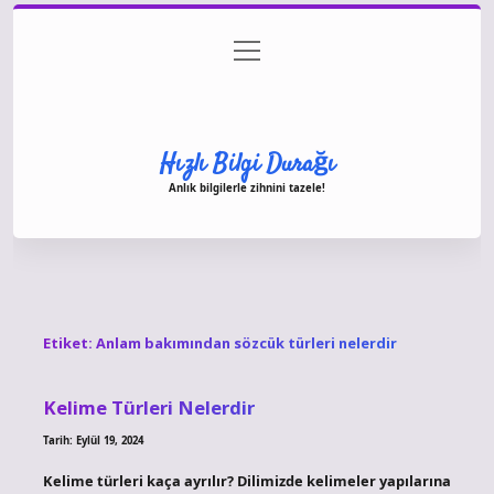
menüyü
Anasayfa
Gizlilik Politikası
Yasal Uyarı
aç
Hakkımızda
Hızlı Bilgi Durağı
Anlık bilgilerle zihnini tazele!
Etiket:
Anlam bakımından sözcük türleri nelerdir
Kelime Türleri Nelerdir
Tarih: Eylül 19, 2024
Kelime türleri kaça ayrılır? Dilimizde kelimeler yapılarına