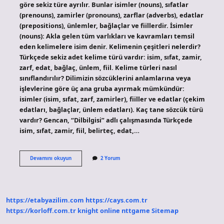
göre sekiz türe ayrılır. Bunlar isimler (nouns), sıfatlar
(prenouns), zamirler (pronouns), zarflar (adverbs), edatlar
(prepositions), ünlemler, bağlaçlar ve fiillerdir. İsimler
(nouns): Akla gelen tüm varlıkları ve kavramları temsil
eden kelimelere isim denir. Kelimenin çeşitleri nelerdir?
Türkçede sekiz adet kelime türü vardır: isim, sıfat, zamir,
zarf, edat, bağlaç, ünlem, fiil. Kelime türleri nasıl
sınıflandırılır? Dilimizin sözcüklerini anlamlarına veya
işlevlerine göre üç ana gruba ayırmak mümkündür:
isimler (isim, sıfat, zarf, zamirler), fiiller ve edatlar (çekim
edatları, bağlaçlar, ünlem edatları). Kaç tane sözcük türü
vardır? Gencan, “Dilbilgisi” adlı çalışmasında Türkçede
isim, sıfat, zamir, fiil, belirteç, edat,…
Kelime
Devamını okuyun
2 Yorum
Türleri
Nelerdir
https://etabyazilim.com
https://cays.com.tr
https://korloff.com.tr
knight online
nttgame
Sitemap