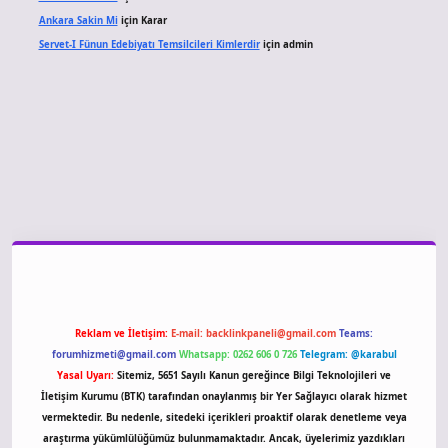
Ankara Sakin Mi
için
Karar
Servet-I Fünun Edebiyatı Temsilcileri Kimlerdir
için
admin
giriş
Reklam ve İletişim:
E-mail:
backlinkpaneli@gmail.com
Teams:
forumhizmeti@gmail.com
Whatsapp: 0262 606 0 726
Telegram: @karabul
Yasal Uyarı:
Sitemiz, 5651 Sayılı Kanun gereğince Bilgi Teknolojileri ve
İletişim Kurumu (BTK) tarafından onaylanmış bir Yer Sağlayıcı olarak hizmet
vermektedir. Bu nedenle, sitedeki içerikleri proaktif olarak denetleme veya
araştırma yükümlülüğümüz bulunmamaktadır. Ancak, üyelerimiz yazdıkları