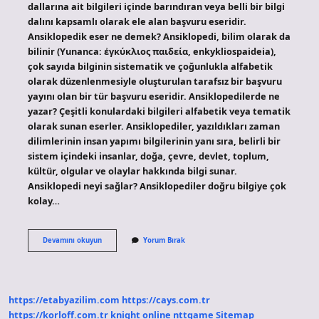
dallarına ait bilgileri içinde barındıran veya belli bir bilgi
dalını kapsamlı olarak ele alan başvuru eseridir.
Ansiklopedik eser ne demek? Ansiklopedi, bilim olarak da
bilinir (Yunanca: ἐγκύκλιος παιδεία, enkykliospaideia),
çok sayıda bilginin sistematik ve çoğunlukla alfabetik
olarak düzenlenmesiyle oluşturulan tarafsız bir başvuru
yayını olan bir tür başvuru eseridir. Ansiklopedilerde ne
yazar? Çeşitli konulardaki bilgileri alfabetik veya tematik
olarak sunan eserler. Ansiklopediler, yazıldıkları zaman
dilimlerinin insan yapımı bilgilerinin yanı sıra, belirli bir
sistem içindeki insanlar, doğa, çevre, devlet, toplum,
kültür, olgular ve olaylar hakkında bilgi sunar.
Ansiklopedi neyi sağlar? Ansiklopediler doğru bilgiye çok
kolay…
Ansiklopedi
Devamını okuyun
Yorum Bırak
Ne
Anlamına
Gelir
https://etabyazilim.com
https://cays.com.tr
https://korloff.com.tr
knight online
nttgame
Sitemap