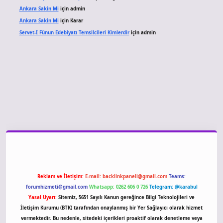
Ankara Sakin Mi
için
admin
Ankara Sakin Mi
için
Karar
Servet-I Fünun Edebiyatı Temsilcileri Kimlerdir
için
admin
giriş
Reklam ve İletişim:
E-mail:
backlinkpaneli@gmail.com
Teams:
forumhizmeti@gmail.com
Whatsapp: 0262 606 0 726
Telegram: @karabul
Yasal Uyarı:
Sitemiz, 5651 Sayılı Kanun gereğince Bilgi Teknolojileri ve
İletişim Kurumu (BTK) tarafından onaylanmış bir Yer Sağlayıcı olarak hizmet
vermektedir. Bu nedenle, sitedeki içerikleri proaktif olarak denetleme veya