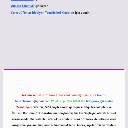
Ankara Sakin Mi
için
Karar
Servet-I Fünun Edebiyatı Temsilcileri Kimlerdir
için
admin
giriş
Reklam ve İletişim:
E-mail:
backlinkpaneli@gmail.com
Teams:
forumhizmeti@gmail.com
Whatsapp: 0262 606 0 726
Telegram: @karabul
Yasal Uyarı:
Sitemiz, 5651 Sayılı Kanun gereğince Bilgi Teknolojileri ve
İletişim Kurumu (BTK) tarafından onaylanmış bir Yer Sağlayıcı olarak hizmet
vermektedir. Bu nedenle, sitedeki içerikleri proaktif olarak denetleme veya
araştırma yükümlülüğümüz bulunmamaktadır. Ancak, üyelerimiz yazdıkları