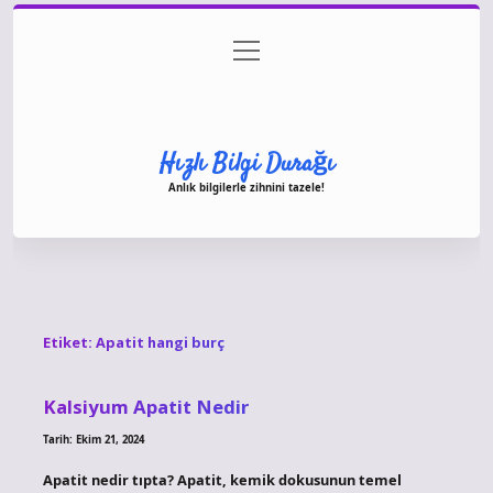
menüyü
Anasayfa
Gizlilik Politikası
Yasal Uyarı
aç
Hakkımızda
Hızlı Bilgi Durağı
Anlık bilgilerle zihnini tazele!
Etiket:
Apatit hangi burç
Kalsiyum Apatit Nedir
Tarih: Ekim 21, 2024
Apatit nedir tıpta? Apatit, kemik dokusunun temel