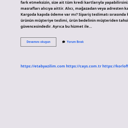
fark etmeksizin, size ait tüm kredi kartlarıyla yapabilirsin
masrafları alıcıya aittir. Alıcı, mağazadan veya adresten
Kargoda kapıda ödeme var mı? Sipariş teslimatı sırasında ka
ürünün müşteriye teslimi, ürün bedelinin müşteriden tahs
güvencesindedir. Ayrıca bu hizmet ile…
Aras
Devamını okuyun
Yorum Bırak
Kargo
Ödemesi
Nasıl
Yapılır
https://etabyazilim.com
https://cays.com.tr
https://korlof