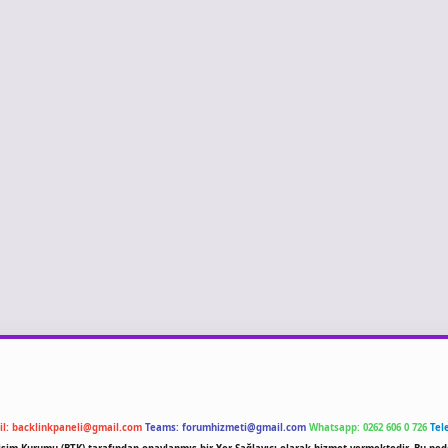
il:
backlinkpaneli@gmail.com
Teams:
forumhizmeti@gmail.com
Whatsapp: 0262 606 0 726
Tel