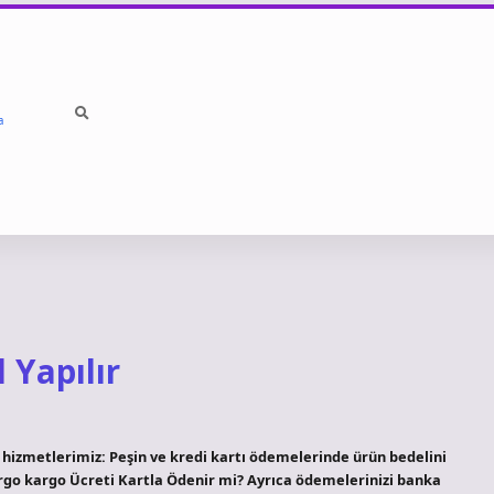
a
 Yapılır
l hizmetlerimiz: Peşin ve kredi kartı ödemelerinde ürün bedelini
argo kargo Ücreti Kartla Ödenir mi? Ayrıca ödemelerinizi banka