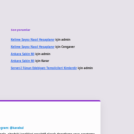
Son yorumlar
Kelime Sayısı Nasıl Hesaplanır
için
admin
Kelime Sayısı Nasıl Hesaplanır
için
Cengaver
Ankara Sakin Mi
için
admin
Ankara Sakin Mi
için
Karar
Servet-I Fünun Edebiyatı Temsilcileri Kimlerdir
için
admin
egram: @karabul