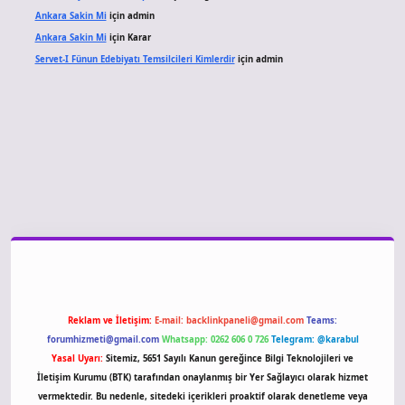
Ankara Sakin Mi
için
admin
Ankara Sakin Mi
için
Karar
Servet-I Fünun Edebiyatı Temsilcileri Kimlerdir
için
admin
giriş
Reklam ve İletişim:
E-mail:
backlinkpaneli@gmail.com
Teams:
forumhizmeti@gmail.com
Whatsapp: 0262 606 0 726
Telegram: @karabul
Yasal Uyarı:
Sitemiz, 5651 Sayılı Kanun gereğince Bilgi Teknolojileri ve
İletişim Kurumu (BTK) tarafından onaylanmış bir Yer Sağlayıcı olarak hizmet
vermektedir. Bu nedenle, sitedeki içerikleri proaktif olarak denetleme veya