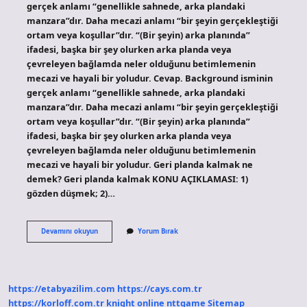
gerçek anlamı “genellikle sahnede, arka plandaki
manzara”dır. Daha mecazi anlamı “bir şeyin gerçekleştiği
ortam veya koşullar”dır. “(Bir şeyin) arka planında”
ifadesi, başka bir şey olurken arka planda veya
çevreleyen bağlamda neler olduğunu betimlemenin
mecazi ve hayali bir yoludur. Cevap. Background isminin
gerçek anlamı “genellikle sahnede, arka plandaki
manzara”dır. Daha mecazi anlamı “bir şeyin gerçekleştiği
ortam veya koşullar”dır. “(Bir şeyin) arka planında”
ifadesi, başka bir şey olurken arka planda veya
çevreleyen bağlamda neler olduğunu betimlemenin
mecazi ve hayali bir yoludur. Geri planda kalmak ne
demek? Geri planda kalmak KONU AÇIKLAMASI: 1)
gözden düşmek; 2)…
Arka
Devamını okuyun
Yorum Bırak
Planda
Olmak
Ne
Demek
https://etabyazilim.com
https://cays.com.tr
https://korloff.com.tr
knight online
nttgame
Sitemap