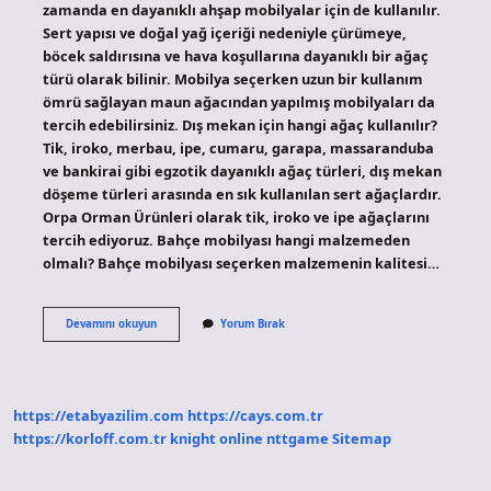
zamanda en dayanıklı ahşap mobilyalar için de kullanılır.
Sert yapısı ve doğal yağ içeriği nedeniyle çürümeye,
böcek saldırısına ve hava koşullarına dayanıklı bir ağaç
türü olarak bilinir. Mobilya seçerken uzun bir kullanım
ömrü sağlayan maun ağacından yapılmış mobilyaları da
tercih edebilirsiniz. Dış mekan için hangi ağaç kullanılır?
Tik, iroko, merbau, ipe, cumaru, garapa, massaranduba
ve bankirai gibi egzotik dayanıklı ağaç türleri, dış mekan
döşeme türleri arasında en sık kullanılan sert ağaçlardır.
Orpa Orman Ürünleri olarak tik, iroko ve ipe ağaçlarını
tercih ediyoruz. Bahçe mobilyası hangi malzemeden
olmalı? Bahçe mobilyası seçerken malzemenin kalitesi…
Bahçe
Devamını okuyun
Yorum Bırak
Masası
Hangi
Ağaçtan
Yapılır
https://etabyazilim.com
https://cays.com.tr
https://korloff.com.tr
knight online
nttgame
Sitemap