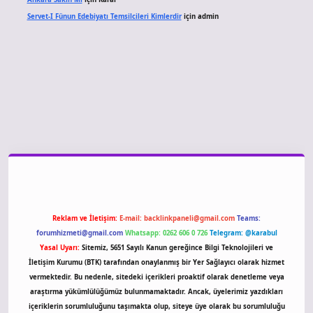
Servet-I Fünun Edebiyatı Temsilcileri Kimlerdir
için
admin
 giriş
Reklam ve İletişim:
E-mail:
backlinkpaneli@gmail.com
Teams:
forumhizmeti@gmail.com
Whatsapp: 0262 606 0 726
Telegram: @karabul
Yasal Uyarı:
Sitemiz, 5651 Sayılı Kanun gereğince Bilgi Teknolojileri ve
İletişim Kurumu (BTK) tarafından onaylanmış bir Yer Sağlayıcı olarak hizmet
vermektedir. Bu nedenle, sitedeki içerikleri proaktif olarak denetleme veya
araştırma yükümlülüğümüz bulunmamaktadır. Ancak, üyelerimiz yazdıkları
içeriklerin sorumluluğunu taşımakta olup, siteye üye olarak bu sorumluluğu