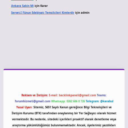
Ankara Sakin Mi
için
Karar
Servet-I Fünun Edebiyatı Temsilcileri Kimlerdir
için
admin
giriş
Reklam ve İletişim:
E-mail:
backlinkpaneli@gmail.com
Teams:
forumhizmeti@gmail.com
Whatsapp: 0262 606 0 726
Telegram: @karabul
Yasal Uyarı:
Sitemiz, 5651 Sayılı Kanun gereğince Bilgi Teknolojileri ve
İletişim Kurumu (BTK) tarafından onaylanmış bir Yer Sağlayıcı olarak hizmet
vermektedir. Bu nedenle, sitedeki içerikleri proaktif olarak denetleme veya
araştırma yükümlülüğümüz bulunmamaktadır. Ancak, üyelerimiz yazdıkları