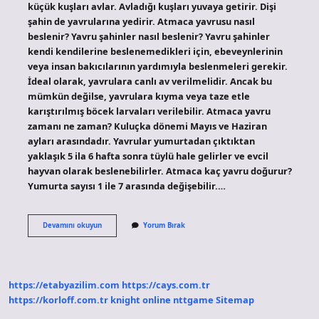
küçük kuşları avlar. Avladığı kuşları yuvaya getirir. Dişi
şahin de yavrularına yedirir. Atmaca yavrusu nasıl
beslenir? Yavru şahinler nasıl beslenir? Yavru şahinler
kendi kendilerine beslenemedikleri için, ebeveynlerinin
veya insan bakıcılarının yardımıyla beslenmeleri gerekir.
İdeal olarak, yavrulara canlı av verilmelidir. Ancak bu
mümkün değilse, yavrulara kıyma veya taze etle
karıştırılmış böcek larvaları verilebilir. Atmaca yavru
zamanı ne zaman? Kuluçka dönemi Mayıs ve Haziran
ayları arasındadır. Yavrular yumurtadan çıktıktan
yaklaşık 5 ila 6 hafta sonra tüylü hale gelirler ve evcil
hayvan olarak beslenebilirler. Atmaca kaç yavru doğurur?
Yumurta sayısı 1 ile 7 arasında değişebilir.…
Atmaca
Devamını okuyun
Yorum Bırak
Yavru
Bakımı
Yapar
Mı
https://etabyazilim.com
https://cays.com.tr
https://korloff.com.tr
knight online
nttgame
Sitemap