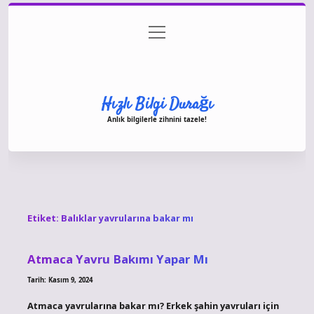
menüyü
Anasayfa
Gizlilik Politikası
Yasal Uyarı
aç
Hakkımızda
Hızlı Bilgi Durağı
Anlık bilgilerle zihnini tazele!
Etiket:
Balıklar yavrularına bakar mı
Atmaca Yavru Bakımı Yapar Mı
Tarih: Kasım 9, 2024
Atmaca yavrularına bakar mı? Erkek şahin yavruları için