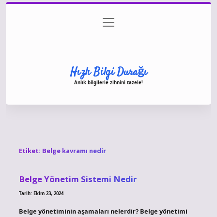
menüyü
Anasayfa
Gizlilik Politikası
Yasal Uyarı
aç
Hakkımızda
Hızlı Bilgi Durağı
Anlık bilgilerle zihnini tazele!
Etiket:
Belge kavramı nedir
Belge Yönetim Sistemi Nedir
Tarih: Ekim 23, 2024
Belge yönetiminin aşamaları nelerdir? Belge yönetimi