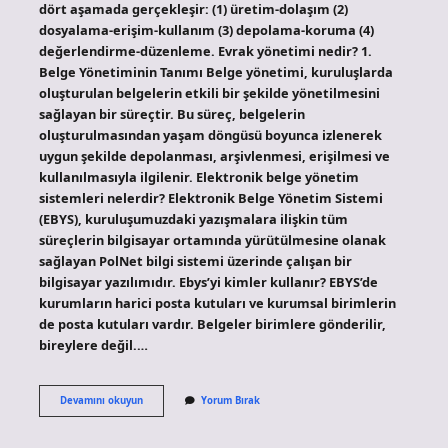
dört aşamada gerçekleşir: (1) üretim-dolaşım (2)
dosyalama-erişim-kullanım (3) depolama-koruma (4)
değerlendirme-düzenleme. Evrak yönetimi nedir? 1.
Belge Yönetiminin Tanımı Belge yönetimi, kuruluşlarda
oluşturulan belgelerin etkili bir şekilde yönetilmesini
sağlayan bir süreçtir. Bu süreç, belgelerin
oluşturulmasından yaşam döngüsü boyunca izlenerek
uygun şekilde depolanması, arşivlenmesi, erişilmesi ve
kullanılmasıyla ilgilenir. Elektronik belge yönetim
sistemleri nelerdir? Elektronik Belge Yönetim Sistemi
(EBYS), kuruluşumuzdaki yazışmalara ilişkin tüm
süreçlerin bilgisayar ortamında yürütülmesine olanak
sağlayan PolNet bilgi sistemi üzerinde çalışan bir
bilgisayar yazılımıdır. Ebys’yi kimler kullanır? EBYS’de
kurumların harici posta kutuları ve kurumsal birimlerin
de posta kutuları vardır. Belgeler birimlere gönderilir,
bireylere değil.…
Belge
Devamını okuyun
Yorum Bırak
Yönetim
Sistemi
Nedir