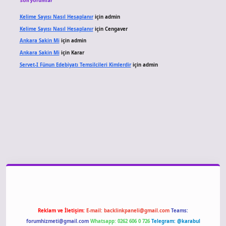
Son yorumlar
Kelime Sayısı Nasıl Hesaplanır
için
admin
Kelime Sayısı Nasıl Hesaplanır
için
Cengaver
Ankara Sakin Mi
için
admin
Ankara Sakin Mi
için
Karar
Servet-I Fünun Edebiyatı Temsilcileri Kimlerdir
için
admin
giriş
Reklam ve İletişim:
E-mail:
backlinkpaneli@gmail.com
Teams:
forumhizmeti@gmail.com
Whatsapp: 0262 606 0 726
Telegram: @karabul