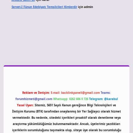
Servet-I Fünun Edebiyatı Temsilcileri Kimlerdir
için
admin
giriş
Reklam ve İletişim:
E-mail:
backlinkpaneli@gmail.com
Teams:
forumhizmeti@gmail.com
Whatsapp: 0262 606 0 726
Telegram: @karabul
Yasal Uyarı:
Sitemiz, 5651 Sayılı Kanun gereğince Bilgi Teknolojileri ve
İletişim Kurumu (BTK) tarafından onaylanmış bir Yer Sağlayıcı olarak hizmet
vermektedir. Bu nedenle, sitedeki içerikleri proaktif olarak denetleme veya
araştırma yükümlülüğümüz bulunmamaktadır. Ancak, üyelerimiz yazdıkları
içeriklerin sorumluluğunu taşımakta olup, siteye üye olarak bu sorumluluğu