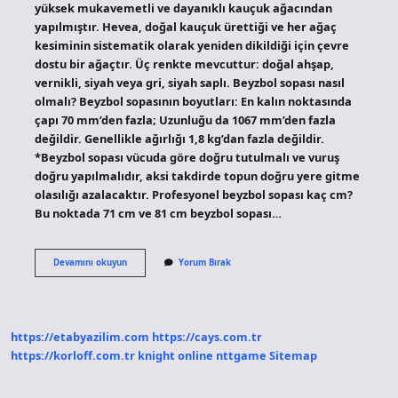
yüksek mukavemetli ve dayanıklı kauçuk ağacından
yapılmıştır. Hevea, doğal kauçuk ürettiği ve her ağaç
kesiminin sistematik olarak yeniden dikildiği için çevre
dostu bir ağaçtır. Üç renkte mevcuttur: doğal ahşap,
vernikli, siyah veya gri, siyah saplı. Beyzbol sopası nasıl
olmalı? Beyzbol sopasının boyutları: En kalın noktasında
çapı 70 mm’den fazla; Uzunluğu da 1067 mm’den fazla
değildir. Genellikle ağırlığı 1,8 kg’dan fazla değildir.
*Beyzbol sopası vücuda göre doğru tutulmalı ve vuruş
doğru yapılmalıdır, aksi takdirde topun doğru yere gitme
olasılığı azalacaktır. Profesyonel beyzbol sopası kaç cm?
Bu noktada 71 cm ve 81 cm beyzbol sopası…
En
Devamını okuyun
Yorum Bırak
Iyi
Beyzbol
Sopası
Hangi
Ağaçtan
https://etabyazilim.com
https://cays.com.tr
Yapılır
https://korloff.com.tr
knight online
nttgame
Sitemap