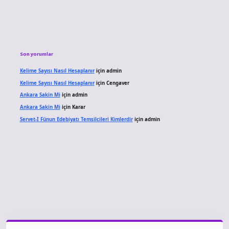
Son yorumlar
Kelime Sayısı Nasıl Hesaplanır
için
admin
Kelime Sayısı Nasıl Hesaplanır
için
Cengaver
Ankara Sakin Mi
için
admin
Ankara Sakin Mi
için
Karar
Servet-I Fünun Edebiyatı Temsilcileri Kimlerdir
için
admin
vdcasino giriş