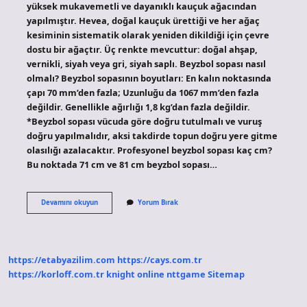
yüksek mukavemetli ve dayanıklı kauçuk ağacından
yapılmıştır. Hevea, doğal kauçuk ürettiği ve her ağaç
kesiminin sistematik olarak yeniden dikildiği için çevre
dostu bir ağaçtır. Üç renkte mevcuttur: doğal ahşap,
vernikli, siyah veya gri, siyah saplı. Beyzbol sopası nasıl
olmalı? Beyzbol sopasının boyutları: En kalın noktasında
çapı 70 mm’den fazla; Uzunluğu da 1067 mm’den fazla
değildir. Genellikle ağırlığı 1,8 kg’dan fazla değildir.
*Beyzbol sopası vücuda göre doğru tutulmalı ve vuruş
doğru yapılmalıdır, aksi takdirde topun doğru yere gitme
olasılığı azalacaktır. Profesyonel beyzbol sopası kaç cm?
Bu noktada 71 cm ve 81 cm beyzbol sopası…
En
Devamını okuyun
Yorum Bırak
Iyi
Beyzbol
Sopası
Hangi
Ağaçtan
https://etabyazilim.com
https://cays.com.tr
Yapılır
https://korloff.com.tr
knight online
nttgame
Sitemap