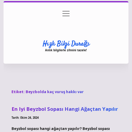
menüyü
Anasayfa
Gizlilik Politikası
Yasal Uyarı
aç
Hakkımızda
Hızlı Bilgi Durağı
Anlık bilgilerle zihnini tazele!
Etiket:
Beyzbolda kaç vuruş hakkı var
En Iyi Beyzbol Sopası Hangi Ağaçtan Yapılır
Tarih: Ekim 24, 2024
Beyzbol sopası hangi ağaçtan yapılır? Beyzbol sopası