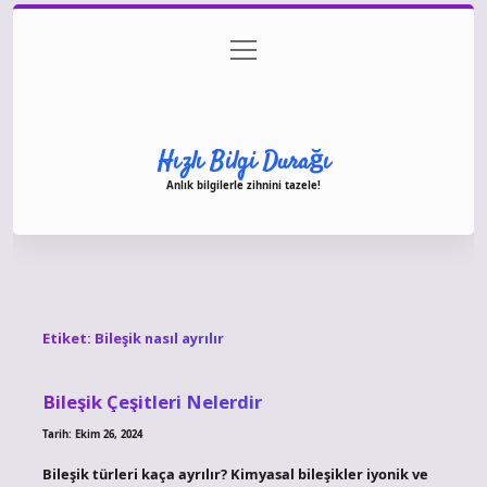
menüyü
Anasayfa
Gizlilik Politikası
Yasal Uyarı
aç
Hakkımızda
Hızlı Bilgi Durağı
Anlık bilgilerle zihnini tazele!
Etiket:
Bileşik nasıl ayrılır
Bileşik Çeşitleri Nelerdir
Tarih: Ekim 26, 2024
Bileşik türleri kaça ayrılır? Kimyasal bileşikler iyonik ve