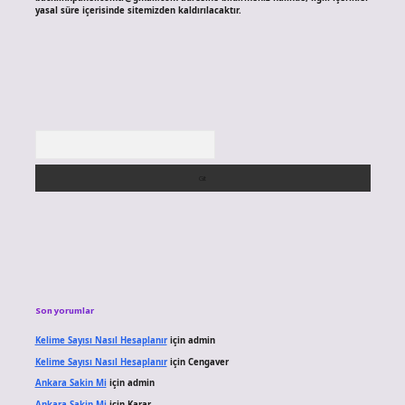
yasal süre içerisinde sitemizden kaldırılacaktır.
Arama
Son yorumlar
Kelime Sayısı Nasıl Hesaplanır
için
admin
Kelime Sayısı Nasıl Hesaplanır
için
Cengaver
Ankara Sakin Mi
için
admin
Ankara Sakin Mi
için
Karar