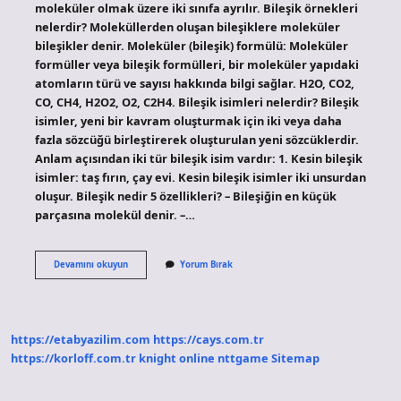
moleküler olmak üzere iki sınıfa ayrılır. Bileşik örnekleri
nelerdir? Moleküllerden oluşan bileşiklere moleküler
bileşikler denir. Moleküler (bileşik) formülü: Moleküler
formüller veya bileşik formülleri, bir moleküler yapıdaki
atomların türü ve sayısı hakkında bilgi sağlar. H2O, CO2,
CO, CH4, H2O2, O2, C2H4. Bileşik isimleri nelerdir? Bileşik
isimler, yeni bir kavram oluşturmak için iki veya daha
fazla sözcüğü birleştirerek oluşturulan yeni sözcüklerdir.
Anlam açısından iki tür bileşik isim vardır: 1. Kesin bileşik
isimler: taş fırın, çay evi. Kesin bileşik isimler iki unsurdan
oluşur. Bileşik nedir 5 özellikleri? – Bileşiğin en küçük
parçasına molekül denir. –…
Bileşik
Devamını okuyun
Yorum Bırak
Çeşitleri
Nelerdir
https://etabyazilim.com
https://cays.com.tr
https://korloff.com.tr
knight online
nttgame
Sitemap