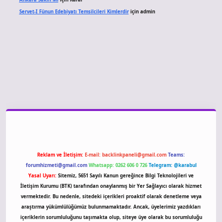
Servet-I Fünun Edebiyatı Temsilcileri Kimlerdir
için
admin
 giriş
Reklam ve İletişim:
E-mail:
backlinkpaneli@gmail.com
Teams:
forumhizmeti@gmail.com
Whatsapp: 0262 606 0 726
Telegram: @karabul
Yasal Uyarı:
Sitemiz, 5651 Sayılı Kanun gereğince Bilgi Teknolojileri ve
İletişim Kurumu (BTK) tarafından onaylanmış bir Yer Sağlayıcı olarak hizmet
vermektedir. Bu nedenle, sitedeki içerikleri proaktif olarak denetleme veya
araştırma yükümlülüğümüz bulunmamaktadır. Ancak, üyelerimiz yazdıkları
içeriklerin sorumluluğunu taşımakta olup, siteye üye olarak bu sorumluluğu