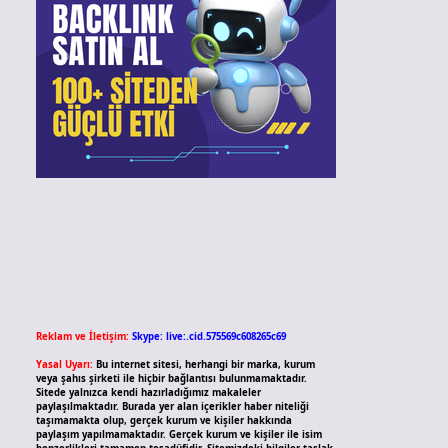
Reklam ve İletişim:
Skype: live:.cid.575569c608265c69
Yasal Uyarı:
Bu internet sitesi, herhangi bir marka, kurum
veya şahıs şirketi ile hiçbir bağlantısı bulunmamaktadır.
Sitede yalnızca kendi hazırladığımız makaleler
paylaşılmaktadır. Burada yer alan içerikler haber niteliği
taşımamakta olup, gerçek kurum ve kişiler hakkında
paylaşım yapılmamaktadır. Gerçek kurum ve kişiler ile isim