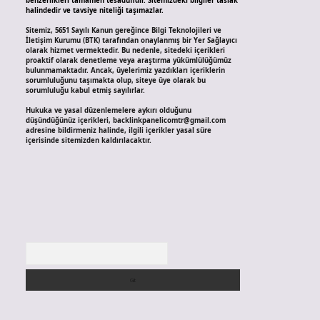
benzerlikleri tamamen tesadüfidir. Sitemizdeki bilgiler taslak
halindedir ve tavsiye niteliği taşımazlar.
Sitemiz, 5651 Sayılı Kanun gereğince Bilgi Teknolojileri ve
İletişim Kurumu (BTK) tarafından onaylanmış bir Yer Sağlayıcı
olarak hizmet vermektedir. Bu nedenle, sitedeki içerikleri
proaktif olarak denetleme veya araştırma yükümlülüğümüz
bulunmamaktadır. Ancak, üyelerimiz yazdıkları içeriklerin
sorumluluğunu taşımakta olup, siteye üye olarak bu
sorumluluğu kabul etmiş sayılırlar.
Hukuka ve yasal düzenlemelere aykırı olduğunu
düşündüğünüz içerikleri,
backlinkpanelicomtr@gmail.com
adresine bildirmeniz halinde, ilgili içerikler yasal süre
içerisinde sitemizden kaldırılacaktır.
Arama