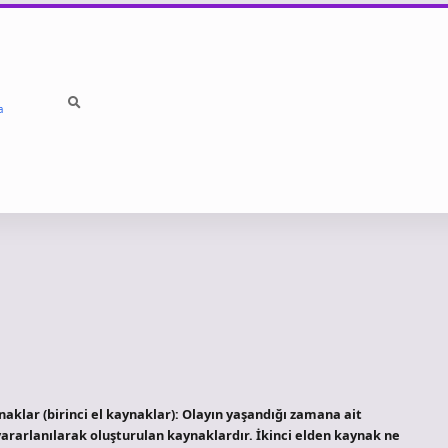
a
ynaklar (birinci el kaynaklar): Olayın yaşandığı zamana ait
 yararlanılarak oluşturulan kaynaklardır. İkinci elden kaynak ne