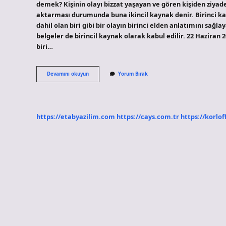
demek? Kişinin olayı bizzat yaşayan ve gören kişiden ziya
aktarması durumunda buna ikincil kaynak denir. Birinci kay
dahil olan biri gibi bir olayın birinci elden anlatımını sağ
belgeler de birincil kaynak olarak kabul edilir. 22 Haziran 
biri…
Ikinci
Devamını okuyun
Yorum Bırak
Kaynaklar
Nelerdir
https://etabyazilim.com
https://cays.com.tr
https://korlof