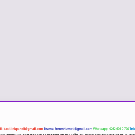
il:
backlinkpaneli@gmail.com
Teams:
forumhizmeti@gmail.com
Whatsapp: 0262 606 0 726
Tel