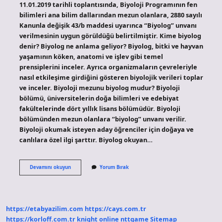
11.01.2019 tarihli toplantısında, Biyoloji Programının fen
bilimleri ana bilim dallarından mezun olanlara, 2880 sayılı
Kanunla değişik 43/b maddesi uyarınca “Biyolog” unvanı
verilmesinin uygun görüldüğü belirtilmiştir. Kime biyolog
denir? Biyolog ne anlama geliyor? Biyolog, bitki ve hayvan
yaşamının köken, anatomi ve işlev gibi temel
prensiplerini inceler. Ayrıca organizmaların çevreleriyle
nasıl etkileşime girdiğini gösteren biyolojik verileri toplar
ve inceler. Biyoloji mezunu biyolog mudur? Biyoloji
bölümü, üniversitelerin doğa bilimleri ve edebiyat
fakültelerinde dört yıllık lisans bölümüdür. Biyoloji
bölümünden mezun olanlara “biyolog” unvanı verilir.
Biyoloji okumak isteyen aday öğrenciler için doğaya ve
canlılara özel ilgi şarttır. Biyolog okuyan…
Biyolog
Devamını okuyun
Yorum Bırak
Unvanı
Kimlere
Verilir
https://etabyazilim.com
https://cays.com.tr
https://korloff.com.tr
knight online
nttgame
Sitemap