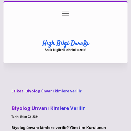
menüyü
Anasayfa
Gizlilik Politikası
Yasal Uyarı
aç
Hakkımızda
Hızlı Bilgi Durağı
Anlık bilgilerle zihnini tazele!
Etiket:
Biyolog ünvanı kimlere verilir
Biyolog Unvanı Kimlere Verilir
Tarih: Ekim 22, 2024
Biyolog ünvanı kimlere verilir? Yönetim Kurulunun