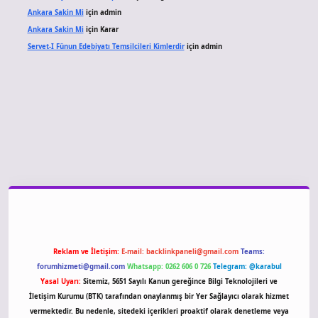
Ankara Sakin Mi
için
admin
Ankara Sakin Mi
için
Karar
Servet-I Fünun Edebiyatı Temsilcileri Kimlerdir
için
admin
iriş
Reklam ve İletişim:
E-mail:
backlinkpaneli@gmail.com
Teams:
forumhizmeti@gmail.com
Whatsapp: 0262 606 0 726
Telegram: @karabul
Yasal Uyarı:
Sitemiz, 5651 Sayılı Kanun gereğince Bilgi Teknolojileri ve
İletişim Kurumu (BTK) tarafından onaylanmış bir Yer Sağlayıcı olarak hizmet
vermektedir. Bu nedenle, sitedeki içerikleri proaktif olarak denetleme veya