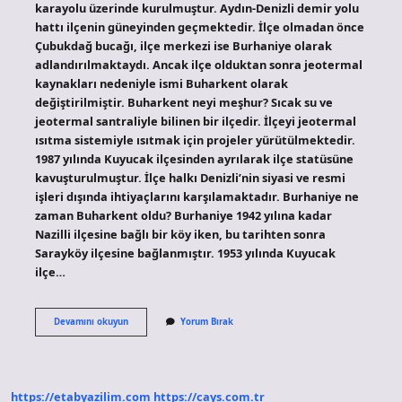
karayolu üzerinde kurulmuştur. Aydın-Denizli demir yolu
hattı ilçenin güneyinden geçmektedir. İlçe olmadan önce
Çubukdağ bucağı, ilçe merkezi ise Burhaniye olarak
adlandırılmaktaydı. Ancak ilçe olduktan sonra jeotermal
kaynakları nedeniyle ismi Buharkent olarak
değiştirilmiştir. Buharkent neyi meşhur? Sıcak su ve
jeotermal santraliyle bilinen bir ilçedir. İlçeyi jeotermal
ısıtma sistemiyle ısıtmak için projeler yürütülmektedir.
1987 yılında Kuyucak ilçesinden ayrılarak ilçe statüsüne
kavuşturulmuştur. İlçe halkı Denizli’nin siyasi ve resmi
işleri dışında ihtiyaçlarını karşılamaktadır. Burhaniye ne
zaman Buharkent oldu? Burhaniye 1942 yılına kadar
Nazilli ilçesine bağlı bir köy iken, bu tarihten sonra
Sarayköy ilçesine bağlanmıştır. 1953 yılında Kuyucak
ilçe…
Buharkent
Devamını okuyun
Yorum Bırak
Ne
Işe
Yarıyor
https://etabyazilim.com
https://cays.com.tr