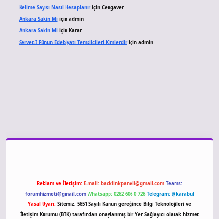
Kelime Sayısı Nasıl Hesaplanır
için
Cengaver
Ankara Sakin Mi
için
admin
Ankara Sakin Mi
için
Karar
Servet-I Fünun Edebiyatı Temsilcileri Kimlerdir
için
admin
giriş
Reklam ve İletişim:
E-mail:
backlinkpaneli@gmail.com
Teams:
forumhizmeti@gmail.com
Whatsapp: 0262 606 0 726
Telegram: @karabul
Yasal Uyarı:
Sitemiz, 5651 Sayılı Kanun gereğince Bilgi Teknolojileri ve
İletişim Kurumu (BTK) tarafından onaylanmış bir Yer Sağlayıcı olarak hizmet