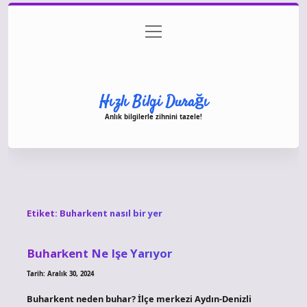
menüyü
Anasayfa
Gizlilik Politikası
Yasal Uyarı
aç
Hakkımızda
Hızlı Bilgi Durağı
Anlık bilgilerle zihnini tazele!
Etiket:
Buharkent nasıl bir yer
Buharkent Ne Işe Yarıyor
Tarih: Aralık 30, 2024
Buharkent neden buhar? İlçe merkezi Aydın-Denizli