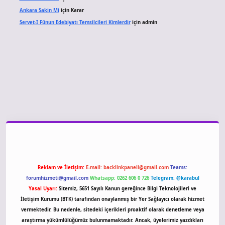
Ankara Sakin Mi
için
Karar
Servet-I Fünun Edebiyatı Temsilcileri Kimlerdir
için
admin
iriş
Reklam ve İletişim:
E-mail:
backlinkpaneli@gmail.com
Teams:
forumhizmeti@gmail.com
Whatsapp: 0262 606 0 726
Telegram: @karabul
Yasal Uyarı:
Sitemiz, 5651 Sayılı Kanun gereğince Bilgi Teknolojileri ve
İletişim Kurumu (BTK) tarafından onaylanmış bir Yer Sağlayıcı olarak hizmet
vermektedir. Bu nedenle, sitedeki içerikleri proaktif olarak denetleme veya
araştırma yükümlülüğümüz bulunmamaktadır. Ancak, üyelerimiz yazdıkları