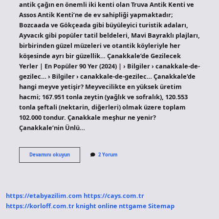
antik çağın en önemli iki kenti olan Truva Antik Kenti ve
Assos Antik Kenti’ne de ev sahipliği yapmaktadır;
Bozcaada ve Gökçeada gibi büyüleyici turistik adaları,
Ayvacık gibi popüler tatil beldeleri, Mavi Bayraklı plajları,
birbirinden güzel müzeleri ve otantik köyleriyle her
köşesinde ayrı bir güzellik… Çanakkale’de Gezilecek
Yerler | En Popüler 90 Yer (2024) | › Bilgiler › canakkale-de-
gezilec… › Bilgiler › canakkale-de-gezilec… Çanakkale’de
hangi meyve yetişir? Meyvecilikte en yüksek üretim
hacmi; 167.951 tonla zeytin (yağlık ve sofralık), 120.553
tonla şeftali (nektarin, diğerleri) olmak üzere toplam
102.000 tondur. Çanakkale meşhur ne yenir?
Çanakkale’nin Ünlü…
Çanakkalenin
Devamını okuyun
2 Yorum
Hangi
Meyvesi
Meşhur
https://etabyazilim.com
https://cays.com.tr
https://korloff.com.tr
knight online
nttgame
Sitemap