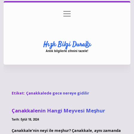
menüyü
Anasayfa
Gizlilik Politikası
Yasal Uyarı
aç
Hakkımızda
Hızlı Bilgi Durağı
Anlık bilgilerle zihnini tazele!
Etiket:
Çanakkalede gece nereye gidilir
Çanakkalenin Hangi Meyvesi Meşhur
Tarih: Eylül 18, 2024
Çanakkale’nin neyi ile meşhur? Çanakkale, aynı zamanda