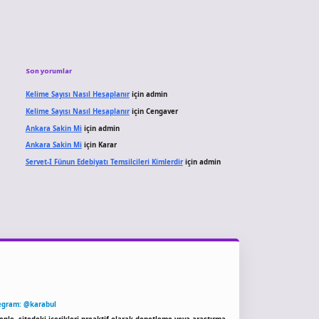
Son yorumlar
Kelime Sayısı Nasıl Hesaplanır
için
admin
Kelime Sayısı Nasıl Hesaplanır
için
Cengaver
Ankara Sakin Mi
için
admin
Ankara Sakin Mi
için
Karar
Servet-I Fünun Edebiyatı Temsilcileri Kimlerdir
için
admin
egram: @karabul