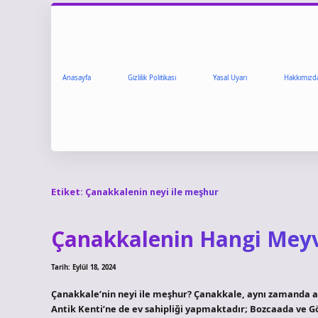
Anasayfa
Gizlilik Politikası
Yasal Uyarı
Hakkımızd
Etiket:
Çanakkalenin neyi ile meşhur
Çanakkalenin Hangi Mey
Tarih: Eylül 18, 2024
Çanakkale’nin neyi ile meşhur? Çanakkale, aynı zamanda ant
Antik Kenti’ne de ev sahipliği yapmaktadır; Bozcaada ve Gök