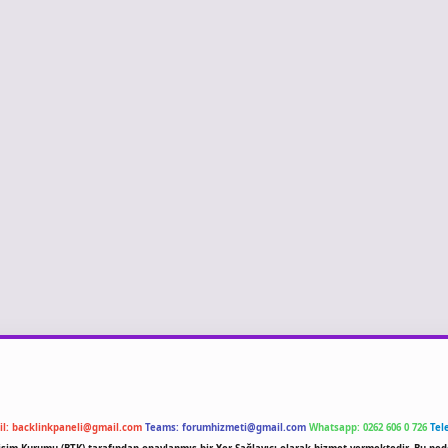
il:
backlinkpaneli@gmail.com
Teams:
forumhizmeti@gmail.com
Whatsapp: 0262 606 0 726
Tel