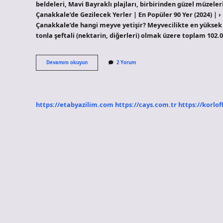
beldeleri, Mavi Bayraklı plajları, birbirinden güzel müzeler
Çanakkale’de Gezilecek Yerler | En Popüler 90 Yer (2024) | ›
Çanakkale’de hangi meyve yetişir? Meyvecilikte en yüksek ür
tonla şeftali (nektarin, diğerleri) olmak üzere toplam 10
Çanakkalenin
Devamını okuyun
2 Yorum
Hangi
Meyvesi
Meşhur
https://etabyazilim.com
https://cays.com.tr
https://korlof