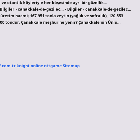
i ve otantik köyleriyle her köşesinde ayrı bir güzellik…
 Bilgiler › canakkale-de-gezilec… › Bilgiler › canakkale-de-gezilec…
etim hacmi; 167.951 tonla zeytin (yağlık ve sofralık), 120.553
2.000 tondur. Çanakkale meşhur ne yenir? Çanakkale’nin Ünlü…
f.com.tr
knight online
nttgame
Sitemap