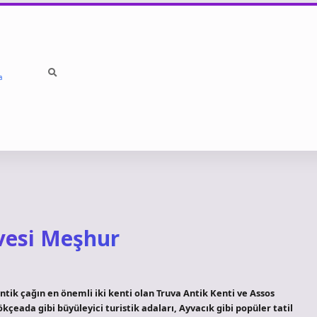
a
vesi Meşhur
ik çağın en önemli iki kenti olan Truva Antik Kenti ve Assos
çeada gibi büyüleyici turistik adaları, Ayvacık gibi popüler tatil