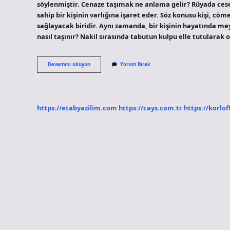
söylenmiştir. Cenaze taşımak ne anlama gelir? Rüyada cese
sahip bir kişinin varlığına işaret eder. Söz konusu kişi, c
sağlayacak biridir. Aynı zamanda, bir kişinin hayatında me
nasıl taşınır? Nakil sırasında tabutun kulpu elle tutularak
Cenazeyi
Devamını okuyun
Yorum Bırak
Omuzda
Taşımak
Ne
Demek
https://etabyazilim.com
https://cays.com.tr
https://korlof