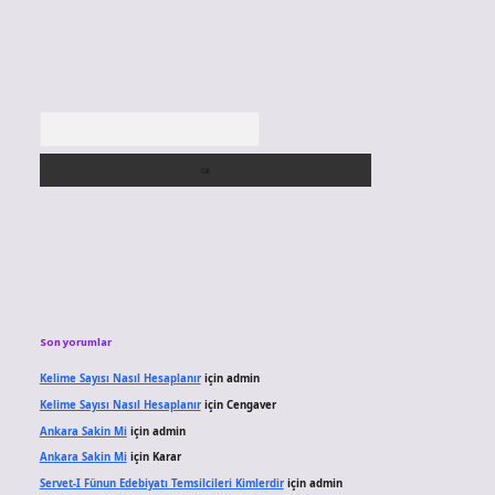
Arama
Son yorumlar
Kelime Sayısı Nasıl Hesaplanır
için
admin
Kelime Sayısı Nasıl Hesaplanır
için
Cengaver
Ankara Sakin Mi
için
admin
Ankara Sakin Mi
için
Karar
Servet-I Fünun Edebiyatı Temsilcileri Kimlerdir
için
admin