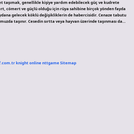
t taşımak, genellikle kişiye yardım edebilecek güç ve kudrete
ömert, cömert ve güçlü olduğu için rüya sahibine birçok yönden fayda
ydana gelecek köklü değişikliklerin de habercisidir. Cenaze tabutu
 omuzda taşınır. Cesedin sırtta veya hayvan üzerinde taşınması da…
f.com.tr
knight online
nttgame
Sitemap