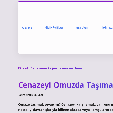
Anasayfa
Gizlilik Politikası
Yasal Uyarı
Hakkımızd
Etiket:
Cenazenin taşınmasına ne denir
Cenazeyi Omuzda Taşım
Tarih: Aralık 30, 2024
Cenaze taşımak sevap mı? Cenazeyi karşılamak, yani onu m
Hatta iyi davranışlarıyla bilinen akraba veya komşuların c