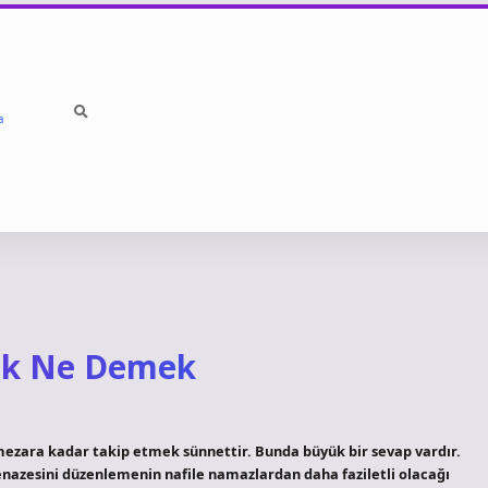
a
ak Ne Demek
ezara kadar takip etmek sünnettir. Bunda büyük bir sevap vardır.
enazesini düzenlemenin nafile namazlardan daha faziletli olacağı