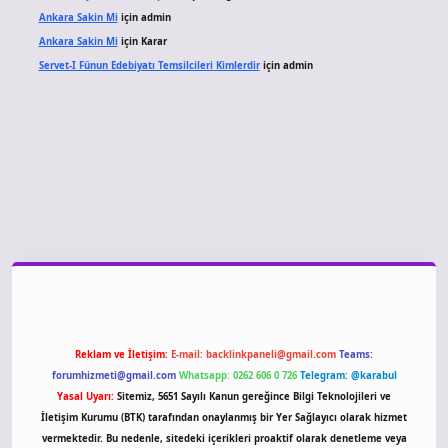
Ankara Sakin Mi
için
admin
Ankara Sakin Mi
için
Karar
Servet-I Fünun Edebiyatı Temsilcileri Kimlerdir
için
admin
giriş
Reklam ve İletişim:
E-mail:
backlinkpaneli@gmail.com
Teams:
forumhizmeti@gmail.com
Whatsapp: 0262 606 0 726
Telegram: @karabul
Yasal Uyarı:
Sitemiz, 5651 Sayılı Kanun gereğince Bilgi Teknolojileri ve
İletişim Kurumu (BTK) tarafından onaylanmış bir Yer Sağlayıcı olarak hizmet
vermektedir. Bu nedenle, sitedeki içerikleri proaktif olarak denetleme veya