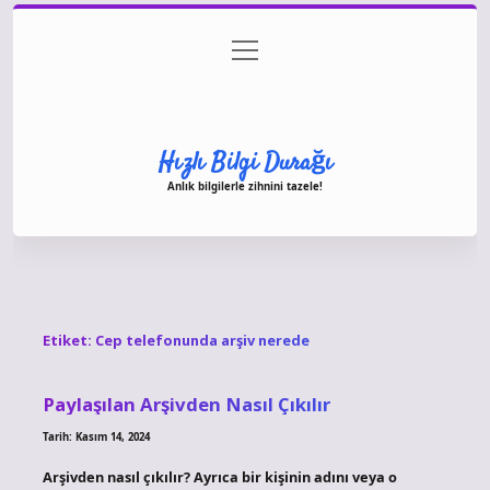
menüyü
Anasayfa
Gizlilik Politikası
Yasal Uyarı
aç
Hakkımızda
Hızlı Bilgi Durağı
Anlık bilgilerle zihnini tazele!
Etiket:
Cep telefonunda arşiv nerede
Paylaşılan Arşivden Nasıl Çıkılır
Tarih: Kasım 14, 2024
Arşivden nasıl çıkılır? Ayrıca bir kişinin adını veya o