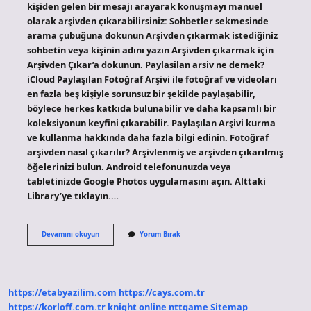
kişiden gelen bir mesajı arayarak konuşmayı manuel
olarak arşivden çıkarabilirsiniz: Sohbetler sekmesinde
arama çubuğuna dokunun Arşivden çıkarmak istediğiniz
sohbetin veya kişinin adını yazın Arşivden çıkarmak için
Arşivden Çıkar’a dokunun. Paylasilan arsiv ne demek?
iCloud Paylaşılan Fotoğraf Arşivi ile fotoğraf ve videoları
en fazla beş kişiyle sorunsuz bir şekilde paylaşabilir,
böylece herkes katkıda bulunabilir ve daha kapsamlı bir
koleksiyonun keyfini çıkarabilir. Paylaşılan Arşivi kurma
ve kullanma hakkında daha fazla bilgi edinin. Fotoğraf
arşivden nasıl çıkarılır? Arşivlenmiş ve arşivden çıkarılmış
öğelerinizi bulun. Android telefonunuzda veya
tabletinizde Google Photos uygulamasını açın. Alttaki
Library’ye tıklayın.…
Paylaşılan
Devamını okuyun
Yorum Bırak
Arşivden
Nasıl
Çıkılır
https://etabyazilim.com
https://cays.com.tr
https://korloff.com.tr
knight online
nttgame
Sitemap