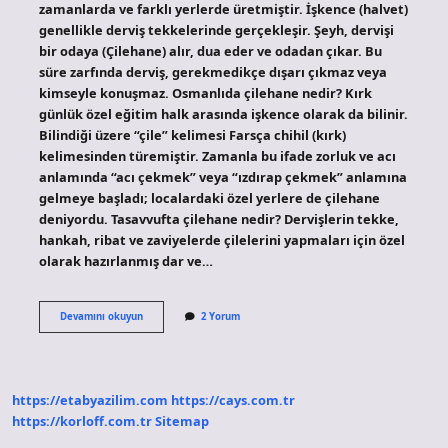
zamanlarda ve farklı yerlerde üretmiştir. İşkence (halvet)
genellikle derviş tekkelerinde gerçekleşir. Şeyh, dervişi
bir odaya (Çilehane) alır, dua eder ve odadan çıkar. Bu
süre zarfında derviş, gerekmedikçe dışarı çıkmaz veya
kimseyle konuşmaz. Osmanlıda çilehane nedir? Kırk
günlük özel eğitim halk arasında işkence olarak da bilinir.
Bilindiği üzere “çile” kelimesi Farsça chihil (kırk)
kelimesinden türemiştir. Zamanla bu ifade zorluk ve acı
anlamında “acı çekmek” veya “ızdırap çekmek” anlamına
gelmeye başladı; localardaki özel yerlere de çilehane
deniyordu. Tasavvufta çilehane nedir? Dervişlerin tekke,
hankah, ribat ve zaviyelerde çilelerini yapmaları için özel
olarak hazırlanmış dar ve…
Çilehane
Devamını okuyun
2 Yorum
Çile
Ne
Demek
https://etabyazilim.com
https://cays.com.tr
https://korloff.com.tr
Sitemap