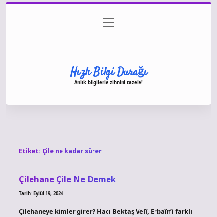
menüyü
Anasayfa
Gizlilik Politikası
Yasal Uyarı
aç
Hakkımızda
Hızlı Bilgi Durağı
Anlık bilgilerle zihnini tazele!
Etiket:
Çile ne kadar sürer
Çilehane Çile Ne Demek
Tarih: Eylül 19, 2024
Çilehaneye kimler girer? Hacı Bektaş Velî, Erbaîn’i farklı