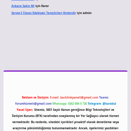
Ankara Sakin Mi
için
Karar
Servet-I Fünun Edebiyatı Temsilcileri Kimlerdir
için
admin
iriş
Reklam ve İletişim:
E-mail:
backlinkpaneli@gmail.com
Teams:
forumhizmeti@gmail.com
Whatsapp: 0262 606 0 726
Telegram: @karabul
Yasal Uyarı:
Sitemiz, 5651 Sayılı Kanun gereğince Bilgi Teknolojileri ve
İletişim Kurumu (BTK) tarafından onaylanmış bir Yer Sağlayıcı olarak hizmet
vermektedir. Bu nedenle, sitedeki içerikleri proaktif olarak denetleme veya
araştırma yükümlülüğümüz bulunmamaktadır. Ancak, üyelerimiz yazdıkları