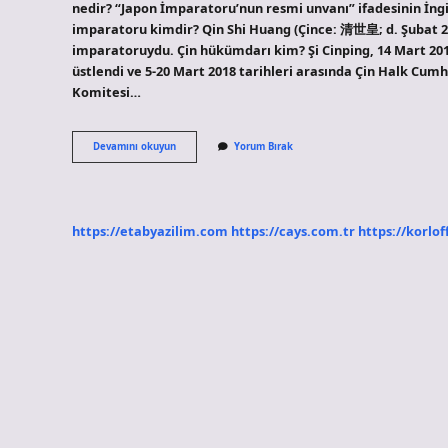
nedir? “Japon İmparatoru’nun resmi unvanı” ifadesinin İngili
imparatoru kimdir? Qin Shi Huang (Çince: 清世皇; d. Şubat 259
imparatoruydu. Çin hükümdarı kim? Şi Cinping, 14 Mart 20
üstlendi ve 5-20 Mart 2018 tarihleri ​​arasında Çin Halk Cum
Komitesi…
Çin
Devamını okuyun
Yorum Bırak
Imparatorlarına
Verilen
Ünvan
Nedir
https://etabyazilim.com
https://cays.com.tr
https://korlof