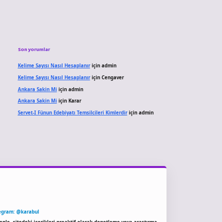
Son yorumlar
Kelime Sayısı Nasıl Hesaplanır
için
admin
Kelime Sayısı Nasıl Hesaplanır
için
Cengaver
Ankara Sakin Mi
için
admin
Ankara Sakin Mi
için
Karar
Servet-I Fünun Edebiyatı Temsilcileri Kimlerdir
için
admin
egram: @karabul