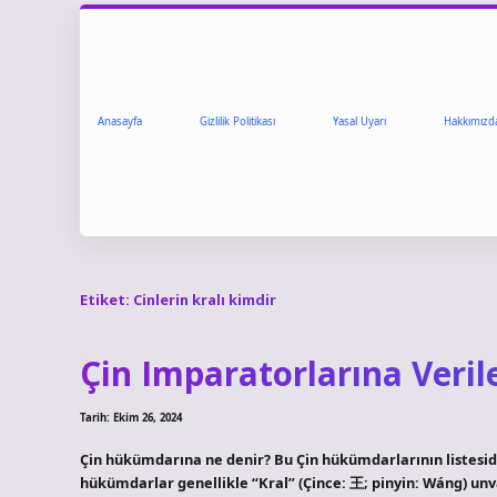
Anasayfa
Gizlilik Politikası
Yasal Uyarı
Hakkımızd
Etiket:
Cinlerin kralı kimdir
Çin Imparatorlarına Veri
Tarih: Ekim 26, 2024
Çin hükümdarına ne denir? Bu Çin hükümdarlarının listesid
hükümdarlar genellikle “Kral” (Çince: 王; pinyin: Wáng) unv