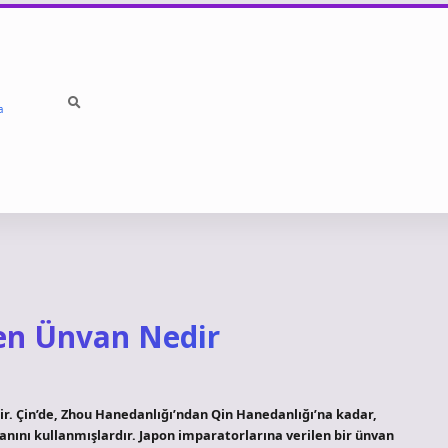
a
len Ünvan Nedir
ir. Çin’de, Zhou Hanedanlığı’ndan Qin Hanedanlığı’na kadar,
anını kullanmışlardır. Japon imparatorlarına verilen bir ünvan