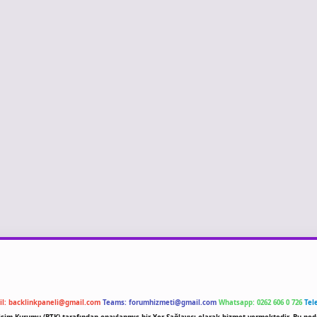
il:
backlinkpaneli@gmail.com
Teams:
forumhizmeti@gmail.com
Whatsapp: 0262 606 0 726
Tel