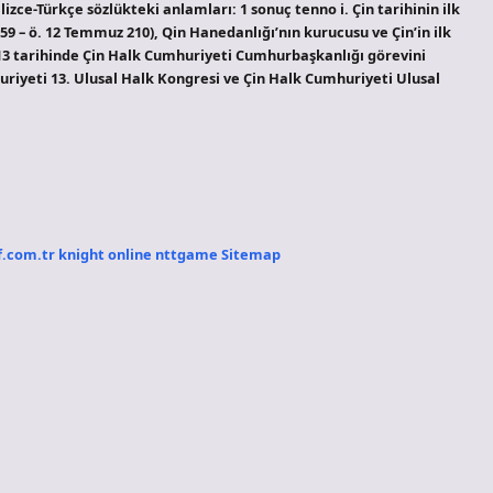
zce-Türkçe sözlükteki anlamları: 1 sonuç tenno i. Çin tarihinin ilk
 – ö. 12 Temmuz 210), Qin Hanedanlığı’nın kurucusu ve Çin’in ilk
13 tarihinde Çin Halk Cumhuriyeti Cumhurbaşkanlığı görevini
huriyeti 13. Ulusal Halk Kongresi ve Çin Halk Cumhuriyeti Ulusal
f.com.tr
knight online
nttgame
Sitemap