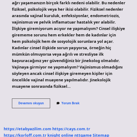
ağrı yaşamanızın birçok farklı nedeni olabilir. Bu nedenler
fiziksel, psikolojik veya her ikisi olabilir. Fiziksel nedenler
arasında vajinal kuruluk, enfeksiyonlar, endometriozis,
vajinismus ve pelvik inflamatuar hastalık yer alabilir.
İlişkiye giremiyorum acıyor ne yapmalıyım? Cinsel ilişkiye
girememe sorunu hem erkekler hem de kadınlar için
hem psikolojik hem de sosyolojik sorunlara yol açar.
Kadınlar cinsel ilişkide sorun yaşıyorsa, örneğin hiç
mümkün olmuyorsa veya ağrılı ve stresliyse ilk
başvuracağınız yer güvendiğiniz bir jinekolog olmalıdır.
Vajinaya girmiyor ne yapmalıyım? Vajinismus olmadığını
söyleyen ancak cinsel ilişkiye giremeyen kişiler için
öncelikle vajinal muayene yapılmalıdır. Jinekolojik
muayene sonrasında fiziksel…
Cinsel
Devamını okuyun
Yorum Bırak
Ilişkide
Zorlanma
Neden
Olur
https://etabyazilim.com
https://cays.com.tr
https://korloff.com.tr
knight online
nttgame
Sitemap