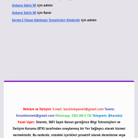
Ankara Sakin Mi
için
admin
Ankara Sakin Mi
için
Karar
Servet-I Fünun Edebiyatı Temsilcileri Kimlerdir
için
admin
no giriş
Reklam ve İletişim:
E-mail:
backlinkpaneli@gmail.com
Teams:
forumhizmeti@gmail.com
Whatsapp: 0262 606 0 726
Telegram: @karabul
Yasal Uyarı:
Sitemiz, 5651 Sayılı Kanun gereğince Bilgi Teknolojileri ve
İletişim Kurumu (BTK) tarafından onaylanmış bir Yer Sağlayıcı olarak hizmet
vermektedir. Bu nedenle, sitedeki içerikleri proaktif olarak denetleme veya