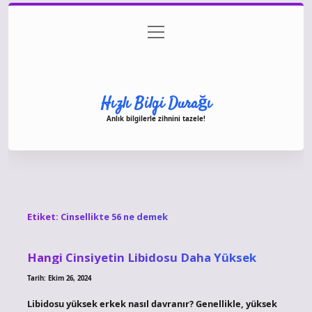
menüyü
Anasayfa
Gizlilik Politikası
Yasal Uyarı
aç
Hakkımızda
Hızlı Bilgi Durağı
Anlık bilgilerle zihnini tazele!
Etiket:
Cinsellikte 56 ne demek
Hangi Cinsiyetin Libidosu Daha Yüksek
Tarih: Ekim 26, 2024
Libidosu yüksek erkek nasıl davranır? Genellikle, yüksek