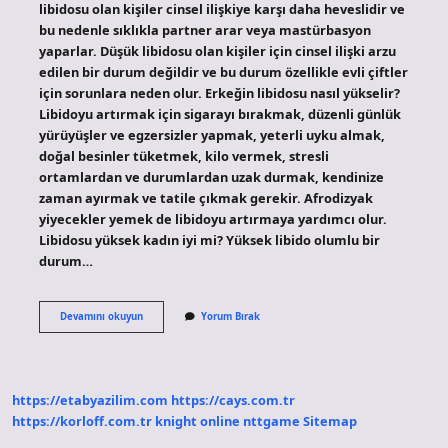
libidosu olan kişiler cinsel ilişkiye karşı daha heveslidir ve
bu nedenle sıklıkla partner arar veya mastürbasyon
yaparlar. Düşük libidosu olan kişiler için cinsel ilişki arzu
edilen bir durum değildir ve bu durum özellikle evli çiftler
için sorunlara neden olur. Erkeğin libidosu nasıl yükselir?
Libidoyu artırmak için sigarayı bırakmak, düzenli günlük
yürüyüşler ve egzersizler yapmak, yeterli uyku almak,
doğal besinler tüketmek, kilo vermek, stresli
ortamlardan ve durumlardan uzak durmak, kendinize
zaman ayırmak ve tatile çıkmak gerekir. Afrodizyak
yiyecekler yemek de libidoyu artırmaya yardımcı olur.
Libidosu yüksek kadın iyi mi? Yüksek libido olumlu bir
durum…
Hangi
Devamını okuyun
Yorum Bırak
Cinsiyetin
Libidosu
Daha
Yüksek
https://etabyazilim.com
https://cays.com.tr
https://korloff.com.tr
knight online
nttgame
Sitemap