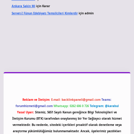
Ankara Sakin Mi
için
Karar
Servet-I Fünun Edebiyatı Temsilcileri Kimlerdir
için
admin
iriş
Reklam ve İletişim:
E-mail:
backlinkpaneli@gmail.com
Teams:
forumhizmeti@gmail.com
Whatsapp: 0262 606 0 726
Telegram: @karabul
Yasal Uyarı:
Sitemiz, 5651 Sayılı Kanun gereğince Bilgi Teknolojileri ve
İletişim Kurumu (BTK) tarafından onaylanmış bir Yer Sağlayıcı olarak hizmet
vermektedir. Bu nedenle, sitedeki içerikleri proaktif olarak denetleme veya
araştırma yükümlülüğümüz bulunmamaktadır. Ancak, üyelerimiz yazdıkları