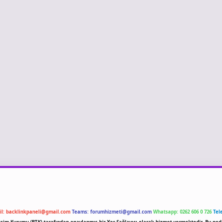
il:
backlinkpaneli@gmail.com
Teams:
forumhizmeti@gmail.com
Whatsapp: 0262 606 0 726
Tel