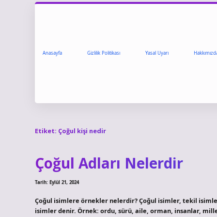
Anasayfa
Gizlilik Politikası
Yasal Uyarı
Hakkımızd
Etiket:
Çoğul kişi nedir
Çoğul Adları Nelerdir
Tarih: Eylül 21, 2024
Çoğul isimlere örnekler nelerdir? Çoğul isimler, tekil isiml
isimler denir. Örnek: ordu, sürü, aile, orman, insanlar, mi