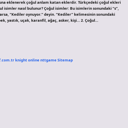
onuna eklenerek çoğul anlam katan eklerdir. Türkçedeki çoğul ekleri
ğul isimler nasıl bulunur? Çoğul isimler: Bu isimlerin sonundaki “s”,
 varsa, “Kediler oynuyor.” deyin. “Kediler” kelimesinin sonundaki
pek, yastık, uçak, karanfil, ağaç, asker, kişi… 2. Çoğul…
f.com.tr
knight online
nttgame
Sitemap