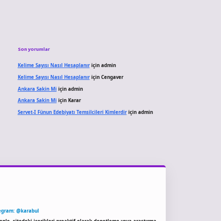
Son yorumlar
Kelime Sayısı Nasıl Hesaplanır
için
admin
Kelime Sayısı Nasıl Hesaplanır
için
Cengaver
Ankara Sakin Mi
için
admin
Ankara Sakin Mi
için
Karar
Servet-I Fünun Edebiyatı Temsilcileri Kimlerdir
için
admin
egram: @karabul