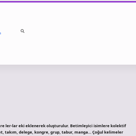
a
ere ler-lar eki eklenerek oluşturulur. Betimleyici isimlere kolektif
llet, takım, delege, kongre, grup, tabur, manga… Çoğul kelimeler