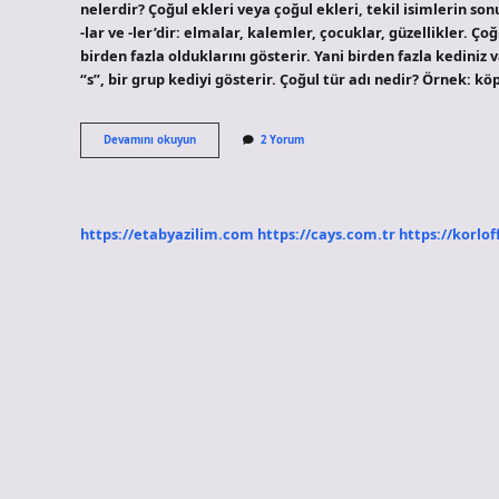
nelerdir? Çoğul ekleri veya çoğul ekleri, tekil isimlerin s
-lar ve -ler’dir: elmalar, kalemler, çocuklar, güzellikler. Ço
birden fazla olduklarını gösterir. Yani birden fazla kediniz
“s”, bir grup kediyi gösterir. Çoğul tür adı nedir? Örnek: kö
Çoğul
Devamını okuyun
2 Yorum
Adları
Nelerdir
https://etabyazilim.com
https://cays.com.tr
https://korlof