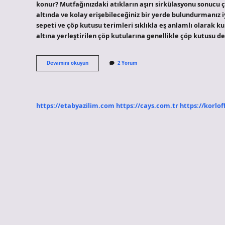
konur? Mutfağınızdaki atıkların aşırı sirkülasyonu sonucu 
altında ve kolay erişebileceğiniz bir yerde bulundurmanız i
sepeti ve çöp kutusu terimleri sıklıkla eş anlamlı olarak k
altına yerleştirilen çöp kutularına genellikle çöp kutusu de
Çöp
Devamını okuyun
2 Yorum
Kovası
Nerede
Kullanılır
https://etabyazilim.com
https://cays.com.tr
https://korlof