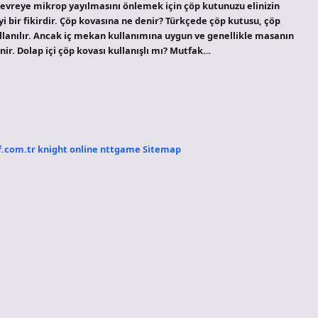
çevreye mikrop yayılmasını önlemek için çöp kutunuzu elinizin
yi bir fikirdir. Çöp kovasına ne denir? Türkçede çöp kutusu, çöp
ullanılır. Ancak iç mekan kullanımına uygun ve genellikle masanın
nir. Dolap içi çöp kovası kullanışlı mı? Mutfak…
f.com.tr
knight online
nttgame
Sitemap