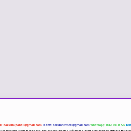
il:
backlinkpaneli@gmail.com
Teams:
forumhizmeti@gmail.com
Whatsapp: 0262 606 0 726
Tel