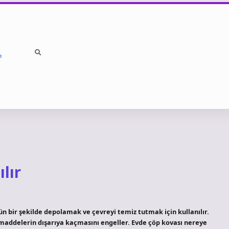
a
lır
gün bir şekilde depolamak ve çevreyi temiz tutmak için kullanılır.
 maddelerin dışarıya kaçmasını engeller. Evde çöp kovası nereye