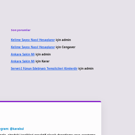
Son yorumlar
Kelime Sayısı Nasıl Hesaplanır
için
admin
Kelime Sayısı Nasıl Hesaplanır
için
Cengaver
Ankara Sakin Mi
için
admin
Ankara Sakin Mi
için
Karar
Servet-I Fünun Edebiyatı Temsilcileri Kimlerdir
için
admin
egram: @karabul