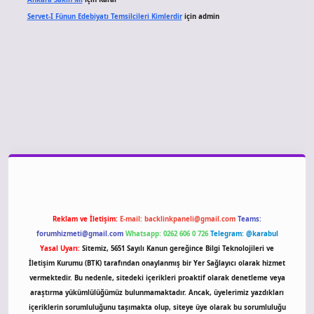
Servet-I Fünun Edebiyatı Temsilcileri Kimlerdir
için
admin
o giriş
Reklam ve İletişim:
E-mail:
backlinkpaneli@gmail.com
Teams:
forumhizmeti@gmail.com
Whatsapp: 0262 606 0 726
Telegram: @karabul
Yasal Uyarı:
Sitemiz, 5651 Sayılı Kanun gereğince Bilgi Teknolojileri ve
İletişim Kurumu (BTK) tarafından onaylanmış bir Yer Sağlayıcı olarak hizmet
vermektedir. Bu nedenle, sitedeki içerikleri proaktif olarak denetleme veya
araştırma yükümlülüğümüz bulunmamaktadır. Ancak, üyelerimiz yazdıkları
içeriklerin sorumluluğunu taşımakta olup, siteye üye olarak bu sorumluluğu