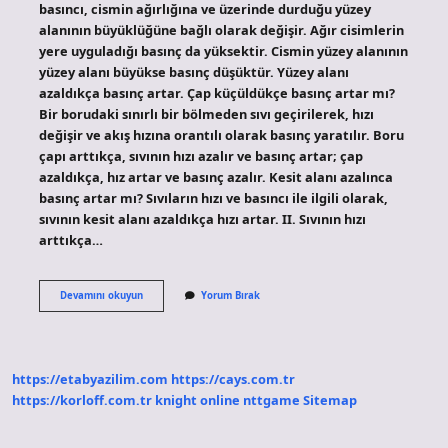
basıncı, cismin ağırlığına ve üzerinde durduğu yüzey
alanının büyüklüğüne bağlı olarak değişir. Ağır cisimlerin
yere uyguladığı basınç da yüksektir. Cismin yüzey alanının
yüzey alanı büyükse basınç düşüktür. Yüzey alanı
azaldıkça basınç artar. Çap küçüldükçe basınç artar mı?
Bir borudaki sınırlı bir bölmeden sıvı geçirilerek, hızı
değişir ve akış hızına orantılı olarak basınç yaratılır. Boru
çapı arttıkça, sıvının hızı azalır ve basınç artar; çap
azaldıkça, hız artar ve basınç azalır. Kesit alanı azalınca
basınç artar mı? Sıvıların hızı ve basıncı ile ilgili olarak,
sıvının kesit alanı azaldıkça hızı artar. II. Sıvının hızı
arttıkça…
Alan
Devamını okuyun
Yorum Bırak
Küçüldükçe
Basınç
Artar
Mı
https://etabyazilim.com
https://cays.com.tr
https://korloff.com.tr
knight online
nttgame
Sitemap