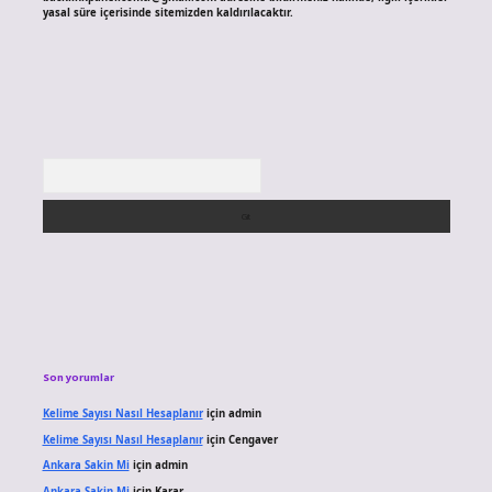
yasal süre içerisinde sitemizden kaldırılacaktır.
Arama
Son yorumlar
Kelime Sayısı Nasıl Hesaplanır
için
admin
Kelime Sayısı Nasıl Hesaplanır
için
Cengaver
Ankara Sakin Mi
için
admin
Ankara Sakin Mi
için
Karar