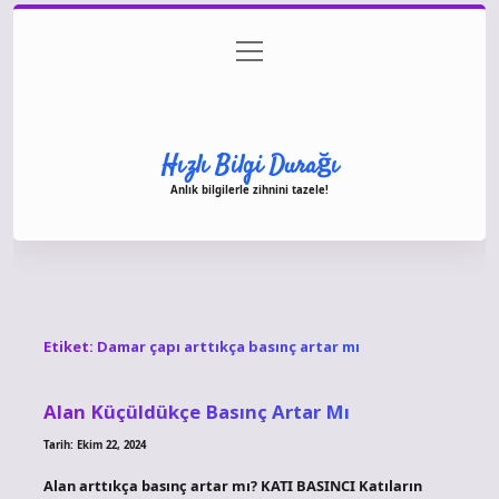
menüyü
Anasayfa
Gizlilik Politikası
Yasal Uyarı
aç
Hakkımızda
Hızlı Bilgi Durağı
Anlık bilgilerle zihnini tazele!
Etiket:
Damar çapı arttıkça basınç artar mı
Alan Küçüldükçe Basınç Artar Mı
Tarih: Ekim 22, 2024
Alan arttıkça basınç artar mı? KATI BASINCI Katıların