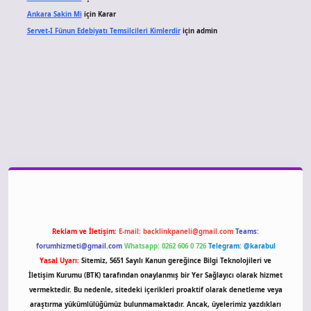
Ankara Sakin Mi
için
Karar
Servet-I Fünun Edebiyatı Temsilcileri Kimlerdir
için
admin
iriş
Reklam ve İletişim:
E-mail:
backlinkpaneli@gmail.com
Teams:
forumhizmeti@gmail.com
Whatsapp: 0262 606 0 726
Telegram: @karabul
Yasal Uyarı:
Sitemiz, 5651 Sayılı Kanun gereğince Bilgi Teknolojileri ve
İletişim Kurumu (BTK) tarafından onaylanmış bir Yer Sağlayıcı olarak hizmet
vermektedir. Bu nedenle, sitedeki içerikleri proaktif olarak denetleme veya
araştırma yükümlülüğümüz bulunmamaktadır. Ancak, üyelerimiz yazdıkları