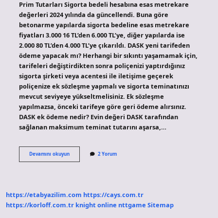
Prim Tutarları Sigorta bedeli hesabına esas metrekare
değerleri 2024 yılında da güncellendi. Buna göre
betonarme yapılarda sigorta bedeline esas metrekare
fiyatları 3.000 16 TL’den 6.000 TL’ye, diğer yapılarda ise
2.000 80 TL’den 4.000 TL’ye çıkarıldı. DASK yeni tarifeden
ödeme yapacak mı? Herhangi bir sıkıntı yaşamamak için,
tarifeleri değiştirdikten sonra poliçenizi yaptırdığınız
sigorta şirketi veya acentesi ile iletişime geçerek
poliçenize ek sözleşme yapmalı ve sigorta teminatınızı
mevcut seviyeye yükseltmelisiniz. Ek sözleşme
yapılmazsa, önceki tarifeye göre geri ödeme alırsınız.
DASK ek ödeme nedir? Evin değeri DASK tarafından
sağlanan maksimum teminat tutarını aşarsa,…
Dask
Devamını okuyun
2 Yorum
Ek
Ödeme
Yapacak
Mı
https://etabyazilim.com
https://cays.com.tr
https://korloff.com.tr
knight online
nttgame
Sitemap