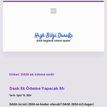
menüyü
Anasayfa
Gizlilik Politikası
Yasal Uyarı
aç
Hakkımızda
Hızlı Bilgi Durağı
Anlık bilgilerle zihnini tazele!
Etiket:
DASK ek ödeme nedir
Dask Ek Ödeme Yapacak Mı
Tarih: Eylül 19, 2024
DASK ücreti 2024 ne kadar olacak? DASK 2024 m2 Asgari