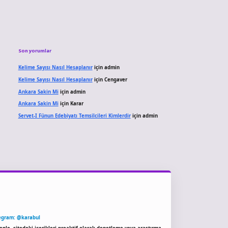
Son yorumlar
Kelime Sayısı Nasıl Hesaplanır
için
admin
Kelime Sayısı Nasıl Hesaplanır
için
Cengaver
Ankara Sakin Mi
için
admin
Ankara Sakin Mi
için
Karar
Servet-I Fünun Edebiyatı Temsilcileri Kimlerdir
için
admin
egram: @karabul