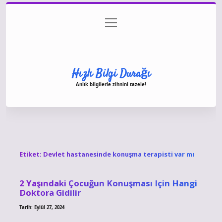
menüyü
Anasayfa
Gizlilik Politikası
Yasal Uyarı
aç
Hakkımızda
Hızlı Bilgi Durağı
Anlık bilgilerle zihnini tazele!
Etiket:
Devlet hastanesinde konuşma terapisti var mı
2 Yaşındaki Çocuğun Konuşması Için Hangi
Doktora Gidilir
Tarih: Eylül 27, 2024