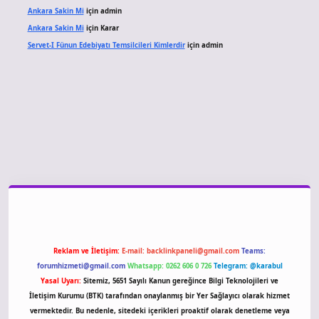
Ankara Sakin Mi
için
admin
Ankara Sakin Mi
için
Karar
Servet-I Fünun Edebiyatı Temsilcileri Kimlerdir
için
admin
giriş
Reklam ve İletişim:
E-mail:
backlinkpaneli@gmail.com
Teams:
forumhizmeti@gmail.com
Whatsapp: 0262 606 0 726
Telegram: @karabul
Yasal Uyarı:
Sitemiz, 5651 Sayılı Kanun gereğince Bilgi Teknolojileri ve
İletişim Kurumu (BTK) tarafından onaylanmış bir Yer Sağlayıcı olarak hizmet
vermektedir. Bu nedenle, sitedeki içerikleri proaktif olarak denetleme veya