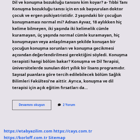
Dil ve konuşma bozukluğu tanısını kim koyar? a- Tıbbi Tanı
Konuşma bozukluğu tanısı için en sık başvurulan doktor
çocuk ve ergen psikiyatristidir. 2 yaşındaki bir çocuğun
konuşmaması normal mi? Adnan Ayvaz, 18 aylıkken hiç
kelime bilmeyen, iki yaşında iki kelimelik cümle
kuramayan, üç yaşında normal cümle kuramayan, hiç
konuşmayan veya anlaşılmayan şekilde konuşan bir
çocuğun konuşma sorunları ve konuşma gecikmesi
açısından değerlendirilmesi gerektiğini söyledi. Konuşma
terapisti hangi bölüm bakar? Konuşma ve Dil Terapisi,
üniversitelerde sunulan dört yıllık bir lisans programıdır.
Sayısal puanlara göre tercih edilebilecek bölüm Sağlık
Bilimleri Fakültesi’ne aittir. Ayrıca, konuşma ve dil
terapisi için açık eğitim fırsatları da…
2
Devamını okuyun
2 Yorum
Yaşındaki
Çocuğun
Konuşması
Için
Hangi
https://etabyazilim.com
https://cays.com.tr
Doktora
Gidilir
https://korloff.com.tr
Sitemap