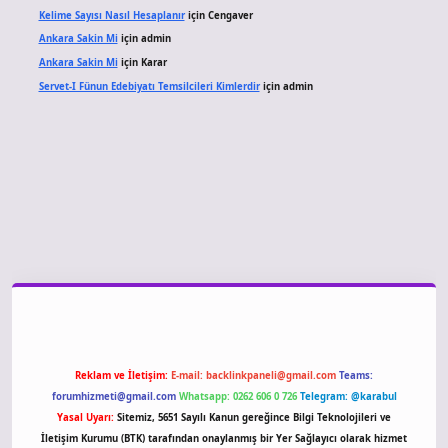
Kelime Sayısı Nasıl Hesaplanır
için
Cengaver
Ankara Sakin Mi
için
admin
Ankara Sakin Mi
için
Karar
Servet-I Fünun Edebiyatı Temsilcileri Kimlerdir
için
admin
giriş
Reklam ve İletişim:
E-mail:
backlinkpaneli@gmail.com
Teams:
forumhizmeti@gmail.com
Whatsapp: 0262 606 0 726
Telegram: @karabul
Yasal Uyarı:
Sitemiz, 5651 Sayılı Kanun gereğince Bilgi Teknolojileri ve
İletişim Kurumu (BTK) tarafından onaylanmış bir Yer Sağlayıcı olarak hizmet