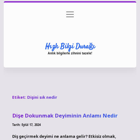
menüyü
Anasayfa
Gizlilik Politikası
Yasal Uyarı
aç
Hakkımızda
Hızlı Bilgi Durağı
Anlık bilgilerle zihnini tazele!
Etiket:
Dişini sık nedir
Dişe Dokunmak Deyiminin Anlamı Nedir
Tarih: Eylül 17, 2024
Diş geçirmek deyimi ne anlama gelir? Etkisiz olmak,