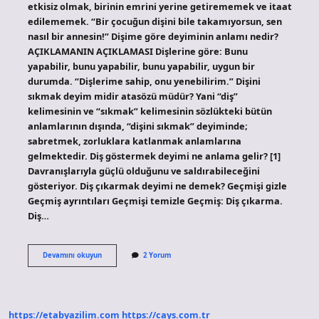
etkisiz olmak, birinin emrini yerine getirememek ve itaat
edilememek. “Bir çocuğun dişini bile takamıyorsun, sen
nasıl bir annesin!” Dişime göre deyiminin anlamı nedir?
AÇIKLAMANIN AÇIKLAMASI Dişlerine göre: Bunu
yapabilir, bunu yapabilir, bunu yapabilir, uygun bir
durumda. “Dişlerime sahip, onu yenebilirim.” Dişini
sıkmak deyim midir atasözü müdür? Yani “diş”
kelimesinin ve “sıkmak” kelimesinin sözlükteki bütün
anlamlarının dışında, “dişini sıkmak” deyiminde;
sabretmek, zorluklara katlanmak anlamlarına
gelmektedir. Diş göstermek deyimi ne anlama gelir? [1]
Davranışlarıyla güçlü olduğunu ve saldırabileceğini
gösteriyor. Diş çıkarmak deyimi ne demek? Geçmişi gizle
Geçmiş ayrıntıları Geçmişi temizle Geçmiş: Diş çıkarma.
Diş…
Dişe
Devamını okuyun
2 Yorum
Dokunmak
Deyiminin
Anlamı
Nedir
https://etabyazilim.com
https://cays.com.tr