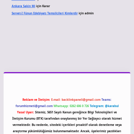
Ankara Sakin Mi
için
Karar
Servet-I Fünun Edebiyatı Temsilcileri Kimlerdir
için
admin
iriş
Reklam ve İletişim:
E-mail:
backlinkpaneli@gmail.com
Teams:
forumhizmeti@gmail.com
Whatsapp: 0262 606 0 726
Telegram: @karabul
Yasal Uyarı:
Sitemiz, 5651 Sayılı Kanun gereğince Bilgi Teknolojileri ve
İletişim Kurumu (BTK) tarafından onaylanmış bir Yer Sağlayıcı olarak hizmet
vermektedir. Bu nedenle, sitedeki içerikleri proaktif olarak denetleme veya
araştırma yükümlülüğümüz bulunmamaktadır. Ancak, üyelerimiz yazdıkları