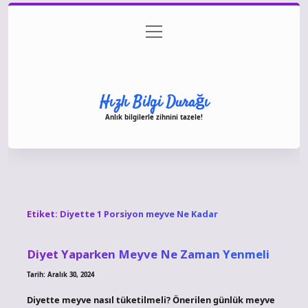
menüyü
Anasayfa
Gizlilik Politikası
Yasal Uyarı
aç
Hakkımızda
Hızlı Bilgi Durağı
Anlık bilgilerle zihnini tazele!
Etiket:
Diyette 1 Porsiyon meyve Ne Kadar
Diyet Yaparken Meyve Ne Zaman Yenmeli
Tarih: Aralık 30, 2024
Diyette meyve nasıl tüketilmeli? Önerilen günlük meyve