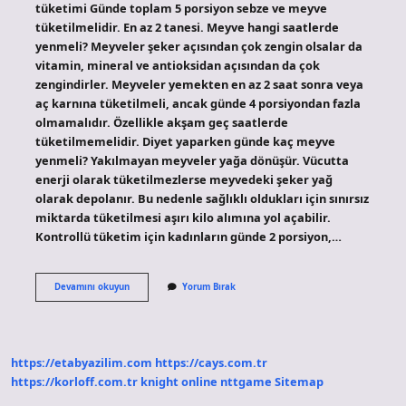
tüketimi Günde toplam 5 porsiyon sebze ve meyve
tüketilmelidir. En az 2 tanesi. Meyve hangi saatlerde
yenmeli? Meyveler şeker açısından çok zengin olsalar da
vitamin, mineral ve antioksidan açısından da çok
zengindirler. Meyveler yemekten en az 2 saat sonra veya
aç karnına tüketilmeli, ancak günde 4 porsiyondan fazla
olmamalıdır. Özellikle akşam geç saatlerde
tüketilmemelidir. Diyet yaparken günde kaç meyve
yenmeli? Yakılmayan meyveler yağa dönüşür. Vücutta
enerji olarak tüketilmezlerse meyvedeki şeker yağ
olarak depolanır. Bu nedenle sağlıklı oldukları için sınırsız
miktarda tüketilmesi aşırı kilo alımına yol açabilir.
Kontrollü tüketim için kadınların günde 2 porsiyon,…
Diyet
Devamını okuyun
Yorum Bırak
Yaparken
Meyve
Ne
Zaman
Yenmeli
https://etabyazilim.com
https://cays.com.tr
https://korloff.com.tr
knight online
nttgame
Sitemap