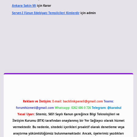
Ankara Sakin Mi
için
Karar
Servet-I Fünun Edebiyatı Temsilcileri Kimlerdir
için
admin
 giriş
Reklam ve İletişim:
E-mail:
backlinkpaneli@gmail.com
Teams:
forumhizmeti@gmail.com
Whatsapp: 0262 606 0 726
Telegram: @karabul
Yasal Uyarı:
Sitemiz, 5651 Sayılı Kanun gereğince Bilgi Teknolojileri ve
İletişim Kurumu (BTK) tarafından onaylanmış bir Yer Sağlayıcı olarak hizmet
vermektedir. Bu nedenle, sitedeki içerikleri proaktif olarak denetleme veya
araştırma yükümlülüğümüz bulunmamaktadır. Ancak, üyelerimiz yazdıkları