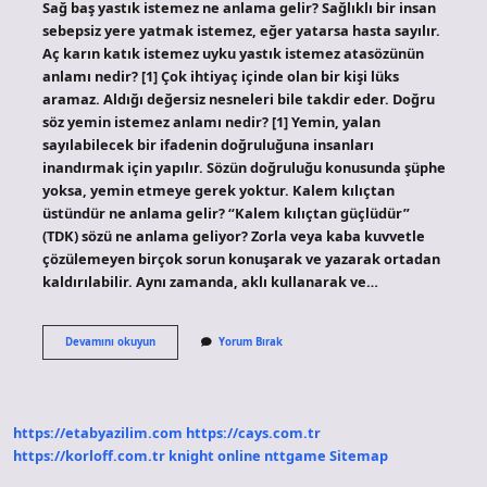
Sağ baş yastık istemez ne anlama gelir? Sağlıklı bir insan
sebepsiz yere yatmak istemez, eğer yatarsa ​​hasta sayılır.
Aç karın katık istemez uyku yastık istemez atasözünün
anlamı nedir? [1] Çok ihtiyaç içinde olan bir kişi lüks
aramaz. Aldığı değersiz nesneleri bile takdir eder. Doğru
söz yemin istemez anlamı nedir? [1] Yemin, yalan
sayılabilecek bir ifadenin doğruluğuna insanları
inandırmak için yapılır. Sözün doğruluğu konusunda şüphe
yoksa, yemin etmeye gerek yoktur. Kalem kılıçtan
üstündür ne anlama gelir? “Kalem kılıçtan güçlüdür”
(TDK) sözü ne anlama geliyor? Zorla veya kaba kuvvetle
çözülemeyen birçok sorun konuşarak ve yazarak ortadan
kaldırılabilir. Aynı zamanda, aklı kullanarak ve…
Baş
Devamını okuyun
Yorum Bırak
Yastık
Istemez
Anlamı
Nedir
https://etabyazilim.com
https://cays.com.tr
https://korloff.com.tr
knight online
nttgame
Sitemap