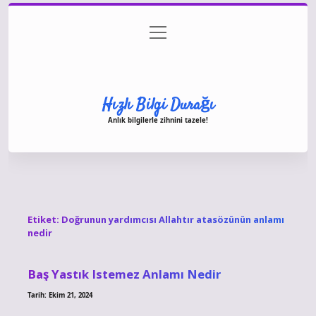
menüyü
Anasayfa
Gizlilik Politikası
Yasal Uyarı
aç
Hakkımızda
Hızlı Bilgi Durağı
Anlık bilgilerle zihnini tazele!
Etiket:
Doğrunun yardımcısı Allahtır atasözünün anlamı
nedir
Baş Yastık Istemez Anlamı Nedir
Tarih: Ekim 21, 2024