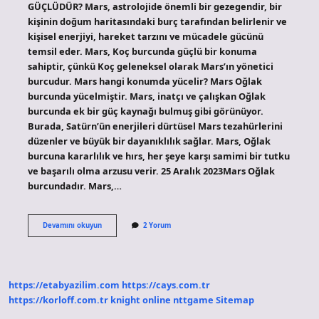
GÜÇLÜDÜR? Mars, astrolojide önemli bir gezegendir, bir
kişinin doğum haritasındaki burç tarafından belirlenir ve
kişisel enerjiyi, hareket tarzını ve mücadele gücünü
temsil eder. Mars, Koç burcunda güçlü bir konuma
sahiptir, çünkü Koç geleneksel olarak Mars’ın yönetici
burcudur. Mars hangi konumda yücelir? Mars Oğlak
burcunda yücelmiştir. Mars, inatçı ve çalışkan Oğlak
burcunda ek bir güç kaynağı bulmuş gibi görünüyor.
Burada, Satürn’ün enerjileri dürtüsel Mars tezahürlerini
düzenler ve büyük bir dayanıklılık sağlar. Mars, Oğlak
burcuna kararlılık ve hırs, her şeye karşı samimi bir tutku
ve başarılı olma arzusu verir. 25 Aralık 2023Mars Oğlak
burcundadır. Mars,…
Mars
Devamını okuyun
2 Yorum
Nerede
Yücelir
https://etabyazilim.com
https://cays.com.tr
https://korloff.com.tr
knight online
nttgame
Sitemap