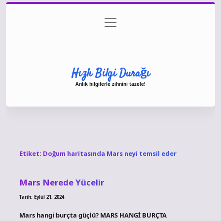
menüyü
Anasayfa
Gizlilik Politikası
Yasal Uyarı
aç
Hakkımızda
Hızlı Bilgi Durağı
Anlık bilgilerle zihnini tazele!
Etiket:
Doğum haritasında Mars neyi temsil eder
Mars Nerede Yücelir
Tarih: Eylül 21, 2024
Mars hangi burçta güçlü? MARS HANGİ BURÇTA