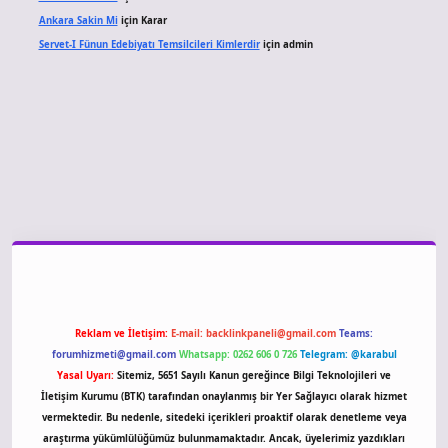
Ankara Sakin Mi
için
Karar
Servet-I Fünun Edebiyatı Temsilcileri Kimlerdir
için
admin
giriş
Reklam ve İletişim:
E-mail:
backlinkpaneli@gmail.com
Teams:
forumhizmeti@gmail.com
Whatsapp: 0262 606 0 726
Telegram: @karabul
Yasal Uyarı:
Sitemiz, 5651 Sayılı Kanun gereğince Bilgi Teknolojileri ve
İletişim Kurumu (BTK) tarafından onaylanmış bir Yer Sağlayıcı olarak hizmet
vermektedir. Bu nedenle, sitedeki içerikleri proaktif olarak denetleme veya
araştırma yükümlülüğümüz bulunmamaktadır. Ancak, üyelerimiz yazdıkları