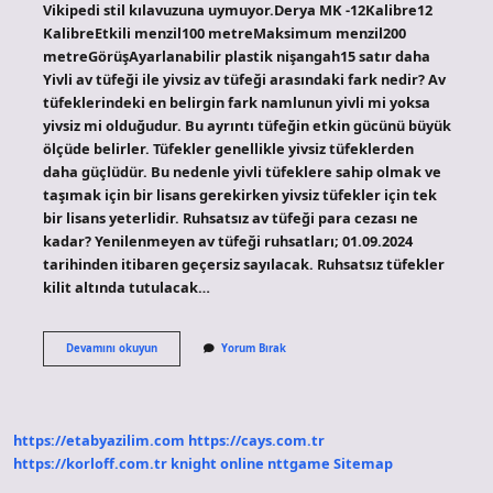
Vikipedi stil kılavuzuna uymuyor.Derya MK -12Kalibre12
KalibreEtkili menzil100 metreMaksimum menzil200
metreGörüşAyarlanabilir plastik nişangah15 satır daha
Yivli av tüfeği ile yivsiz av tüfeği arasındaki fark nedir? Av
tüfeklerindeki en belirgin fark namlunun yivli mi yoksa
yivsiz mi olduğudur. Bu ayrıntı tüfeğin etkin gücünü büyük
ölçüde belirler. Tüfekler genellikle yivsiz tüfeklerden
daha güçlüdür. Bu nedenle yivli tüfeklere sahip olmak ve
taşımak için bir lisans gerekirken yivsiz tüfekler için tek
bir lisans yeterlidir. Ruhsatsız av tüfeği para cezası ne
kadar? Yenilenmeyen av tüfeği ruhsatları; 01.09.2024
tarihinden itibaren geçersiz sayılacak. Ruhsatsız tüfekler
kilit altında tutulacak…
Kaç
Devamını okuyun
Yorum Bırak
Çeşit
Av
Tüfeği
Var
https://etabyazilim.com
https://cays.com.tr
https://korloff.com.tr
knight online
nttgame
Sitemap