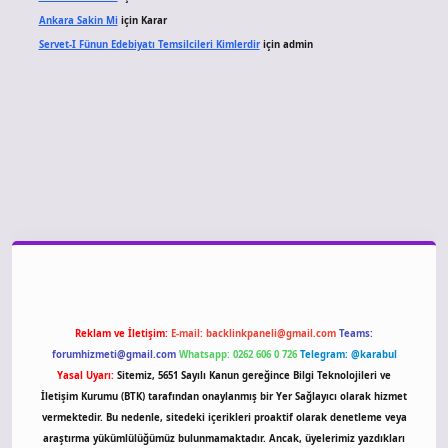
Ankara Sakin Mi
için
Karar
Servet-I Fünun Edebiyatı Temsilcileri Kimlerdir
için
admin
no giriş
Reklam ve İletişim:
E-mail:
backlinkpaneli@gmail.com
Teams:
forumhizmeti@gmail.com
Whatsapp: 0262 606 0 726
Telegram: @karabul
Yasal Uyarı:
Sitemiz, 5651 Sayılı Kanun gereğince Bilgi Teknolojileri ve
İletişim Kurumu (BTK) tarafından onaylanmış bir Yer Sağlayıcı olarak hizmet
vermektedir. Bu nedenle, sitedeki içerikleri proaktif olarak denetleme veya
araştırma yükümlülüğümüz bulunmamaktadır. Ancak, üyelerimiz yazdıkları