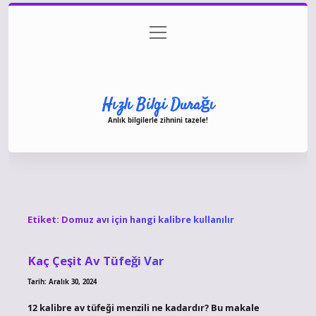
menüyü
Anasayfa
Gizlilik Politikası
Yasal Uyarı
aç
Hakkımızda
Hızlı Bilgi Durağı
Anlık bilgilerle zihnini tazele!
Etiket:
Domuz avı için hangi kalibre kullanılır
Kaç Çeşit Av Tüfeği Var
Tarih: Aralık 30, 2024
12 kalibre av tüfeği menzili ne kadardır? Bu makale