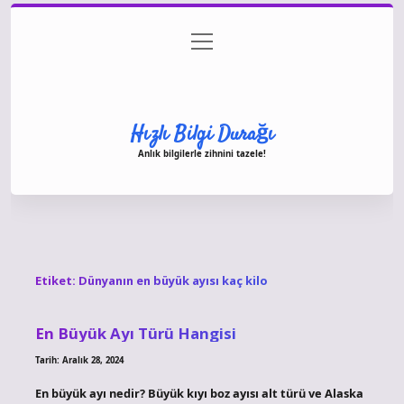
menüyü
Anasayfa
Gizlilik Politikası
Yasal Uyarı
aç
Hakkımızda
Hızlı Bilgi Durağı
Anlık bilgilerle zihnini tazele!
Etiket:
Dünyanın en büyük ayısı kaç kilo
En Büyük Ayı Türü Hangisi
Tarih: Aralık 28, 2024
En büyük ayı nedir? Büyük kıyı boz ayısı alt türü ve Alaska