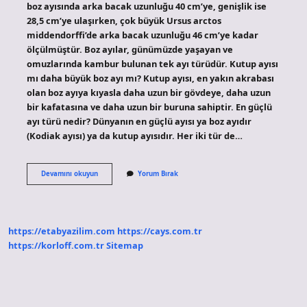
boz ayısında arka bacak uzunluğu 40 cm’ye, genişlik ise
28,5 cm’ye ulaşırken, çok büyük Ursus arctos
middendorffi’de arka bacak uzunluğu 46 cm’ye kadar
ölçülmüştür. Boz ayılar, günümüzde yaşayan ve
omuzlarında kambur bulunan tek ayı türüdür. Kutup ayısı
mı daha büyük boz ayı mı? Kutup ayısı, en yakın akrabası
olan boz ayıya kıyasla daha uzun bir gövdeye, daha uzun
bir kafatasına ve daha uzun bir buruna sahiptir. En güçlü
ayı türü nedir? Dünyanın en güçlü ayısı ya boz ayıdır
(Kodiak ayısı) ya da kutup ayısıdır. Her iki tür de…
En
Devamını okuyun
Yorum Bırak
Büyük
Ayı
Türü
Hangisi
https://etabyazilim.com
https://cays.com.tr
https://korloff.com.tr
Sitemap