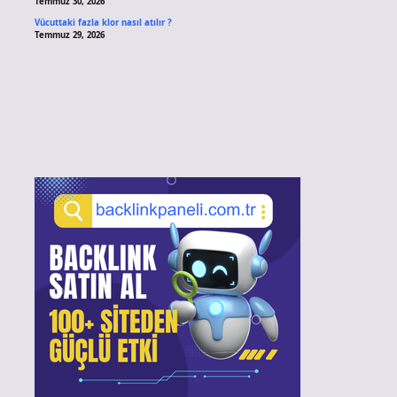
Temmuz 30, 2026
Vücuttaki fazla klor nasıl atılır ?
Temmuz 29, 2026